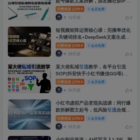
起号爆款文案拆解，朋友圈社群IP搭
建全套教程
付费资源
9.9
会员免费
云币
12天前
0
短视频矩阵运营核心课：完播率优化
×关键词排名×DeepSeek文案生成，
从零搭建多平台
引流
体系
付费资源
9.9
会员免费
云币
29天前
0
某大佬私域
引流
教学，各平台引流
SOP(抖音快手小红书微信QQ等)，
思路+流程+话术+变现(更新0708)
付费资源
9.9
会员免费
云币
30天前
0
小红书虚拟产品变现实战课：同行爆
款拆解图文起号，低风险
引流
合规带
货教程
付费资源
9.9
会员免费
云币
35天前
0
小白副业首选：AI代写月入1-3W，附