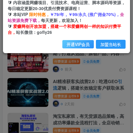
🔰 内容涵盖网赚项目、引流技术、电商运营、脚本源码等资源，
每日稳定更新20-30优质付费资源课程！
小红书图文量化获客实战课：单人二
🔰 本站VIP
限时特惠，
￥79/年，￥99/永久 (推广佣金70%)，
全
十台设备矩阵搭建，标准化流程高效
站资源免费下载，
每天更新，欢迎加入！
批量
引流
获客
🔰
爱赚网创开放加盟，搭建一个和爱赚网创一样的知识付费平
付费资源
9.9
会员免费
云币
台，
站长微信：gofly26
14小时前
0
开通VIP会员
加盟当站长
小红书虚拟产品14天实战变现营第七
期，打通从选品、原创产品、内容
引
流
到多渠道成交全链路
付费资源
9.9
会员免费
云币
前天
0
AI精准获客实战营2.0：吃透GEO
引
流
逻辑，搭建长效稳定客户获取体系
付费资源
9.9
会员免费
云币
2天前
0
淘宝私家班，有无货源选品策略，高
成功率爆款全流程打法，全店动销与
淘短+付费
引流
(更新2026年08月05
付费资源
9.9
会员免费
云币