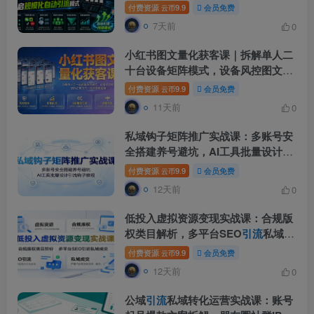
自动
引流
模式！
付费资源
9.9
会员免费
云币
7天前
0
小红书图文量化获客课｜拆解单人二
十台设备矩阵模式，设备风控图文创
作合规
引流
一站式落地实操
付费资源
9.9
会员免费
云币
11天前
0
私域钩子矩阵推广实战课：多账号安
全搭建养号避坑，AI工具批量设计
引
流
钩子教程
付费资源
9.9
会员免费
云币
12天前
0
低投入虚拟资源变现实战课：合规版
权类目解析，多平台SEO
引流
私域成
交
付费资源
9.9
会员免费
云币
12天前
0
公域
引流
私域转化运营实战课：账号