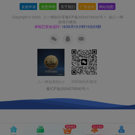
友链申请
-
免责声明
-
关于我们
-
广告合作
-
网站地图
Copyright © 2023 ·
八一网创分享豫ICP备2024076540号-1
· 由
八一网
创
强力驱动.
本站已安全运行:
1639天15小时15分23秒
扫码加站长微信
八一网创系统3.0
豫ICP备2024076540号-1
限时99
日入2K
本站主题由Zibll子比主题强力驱动
联系作者