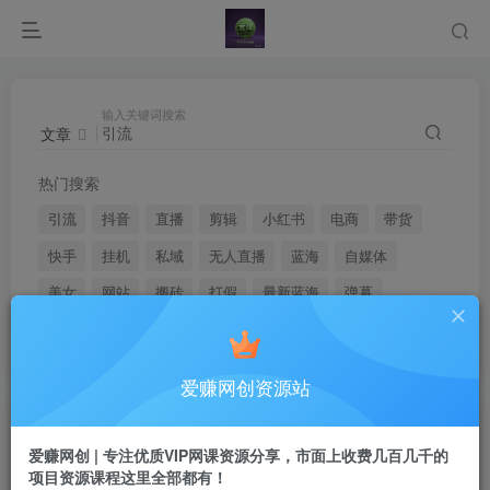
输入关键词搜索
文章
热门搜索
引流
抖音
直播
剪辑
小红书
电商
带货
快手
挂机
私域
无人直播
蓝海
自媒体
美女
网站
搬砖
打假
最新蓝海
弹幕
youtube
爱赚网创资源站
文章
用户
爱赚网创 | 专注优质VIP网课资源分享，市面上收费几百几千的
项目资源课程这里全部都有！
搜索[
引流
]，共找到
4009
个文章