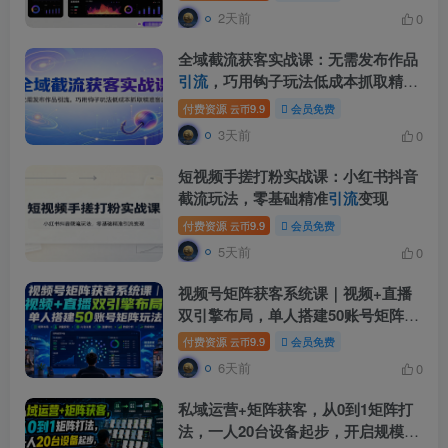
日)
2天前
0
全域截流获客实战课：无需发布作品
引流
，巧用钩子玩法低成本抓取精准
客源
付费资源
9.9
会员免费
云币
3天前
0
短视频手搓打粉实战课：小红书抖音
截流玩法，零基础精准
引流
变现
付费资源
9.9
会员免费
云币
5天前
0
视频号矩阵获客系统课｜视频+直播
双引擎布局，单人搭建50账号矩阵玩
法，流量入池、搜索占位、全域
引流
付费资源
9.9
会员免费
云币
沉淀私域全流程教学
6天前
0
私域运营+矩阵获客，从0到1矩阵打
法，一人20台设备起步，开启规模化