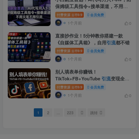
保姆级工具指令+接单渠道，不用文
笔不用
引流
【揭秘】
付费资源
9.9
会员免费
云币
1个月前
0
直接抄作业！5分钟教你搭建一款
《自媒体工具箱》，自用
引流
都不错
付费资源
9.9
会员免费
云币
1个月前
0
别人填表单你赚钱！
TikTok+FB+YouTube
引流
变现全攻
略【原创双语字幕】
付费资源
9.9
会员免费
云币
1个月前
0
1
2
…
223
跳转