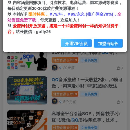
🔰 内容涵盖网赚项目、引流技术、电商运营、脚本源码等资源，
每日稳定更新20-30优质付费资源课程！
QQ
新设备登录，三个解决新方法，
🔰 本站VIP
限时特惠，
￥79/年，￥99/永久 (推广佣金70%)，
全
90%概率可上
站资源免费下载，
每天更新，欢迎加入！
🔰
爱赚网创开放加盟，搭建一个和爱赚网创一样的知识付费平
付费资源
9.9
会员免费
云币
台，
站长微信：gofly26
6天前
0
开通VIP会员
加盟当站长
某大佬私域引流教学，各平台引流
SOP(抖音快手小红书微信
QQ
等)，
思路+流程+话术+变现(更新0708)
付费资源
9.9
会员免费
云币
29天前
0
QQ
音乐搬砖！一天收益2张+，0粉可
做，“闷声发小财”早该知道的玩法
付费资源
9.9
会员免费
云币
5个月前
0
私域全平台引流SOP，抖音/快手/小
红书/微信/
QQ
/B站/闲鱼等，技术合
集，高效转化公域流量
付费资源
9.9
会员免费
云币