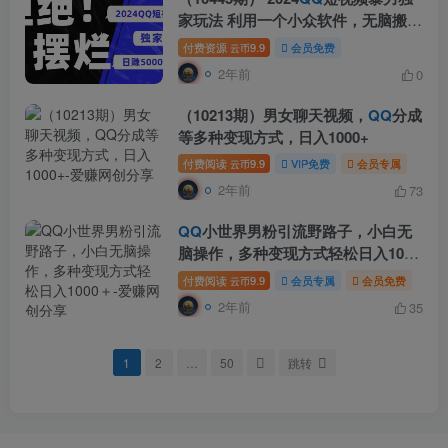
家玩法 利用一个小众软件，无脑搬
运，无需剪辑日赚…
付费资源
9.9
会员免费
云币
2年前
0
（10213期）男女聊天视频，
QQ
分成
等多种变现方式，日入1000+
付费阅读
9.9
VIP免费
会员专属
云币
2年前
73
QQ
小世界男粉引流野路子，小白无
脑操作，多种变现方式轻松日入1000
＋
付费阅读
9.9
会员专属
会员免费
云币
2年前
35
1
2
…
50
跳转