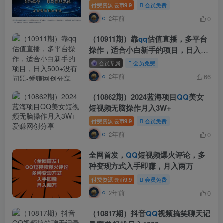
首选副业！
付费资源
9.9
会员免费
云币
2年前
0
（10911期）靠
qq
估值直播，多平台
操作，适合小白新手的项目，日入
500+没有问题
会员专属
会员免费
2年前
66
（10862期）2024蓝海项目
QQ
美女
短视频无脑操作月入3W+
付费资源
9.9
会员免费
云币
2年前
0
全网首发，
QQ
短视频爆火评论，多
种变现方式入手即赚，月入两万
付费资源
9.9
会员免费
云币
2年前
0
（10817期）抖音
QQ
视频搞笑聊天记