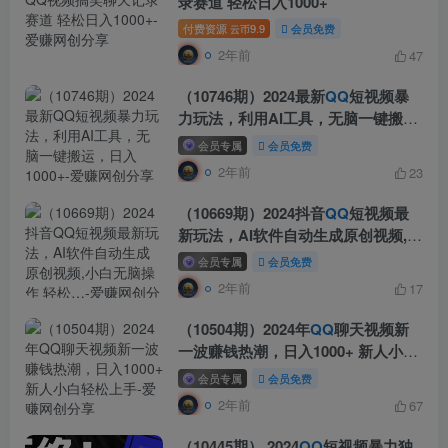
录赛道 轻松日入1000+
付费资源
9.9
会员免费
云币
2年前
47
（10746期）2024最新
QQ
短视频暴
力玩法，利用AI工具，无脑一键搬
运，日入1000+
会员专属
会员免费
2年前
23
（10669期）2024抖音
QQ
短视频最
新玩法，AI软件自动生成原创视频,小
白无脑操作 轻松…
会员专属
会员免费
2年前
17
（10504期）2024年
QQ
聊天视频新
一波赚钱热潮，日入1000+ 新人小白
轻松上手
会员专属
会员免费
2年前
67
（10445期） 2024
QQ
短视频暴力独