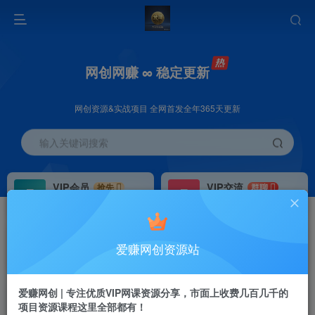
网创网赚 ∞ 稳定更新
网创资源&实战项目 全网首发全年365天更新
输入关键词搜索
VIP会员
VIP交流
抢先
群聊
免费下载全站资源
研究探讨更多创业项目路子。
VIP推广
招募站长
70%分佣
推荐
爱赚网创资源站
会员专属推广链接
搭建同款网站，自己当老板
爱赚网创 | 专注优质VIP网课资源分享，市面上收费几百几千的
项目资源课程这里全部都有！