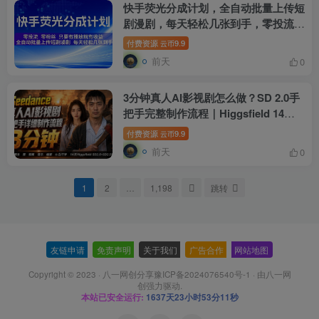
快手荧光分成计划，全自动批量上传短
剧漫剧，每天轻松几张到手，零投流零
粉丝，只要有播放就有收益【揭秘】
付费资源
9.9
云币
前天
0
3分钟真人AI影视剧怎么做？SD 2.0手
把手完整制作流程｜Higgsfield 14天
SD 2.0/2.5无限生成
付费资源
9.9
云币
前天
0
1
2
…
1,198
跳转
友链申请
-
免责声明
-
关于我们
-
广告合作
-
网站地图
Copyright © 2023 ·
八一网创分享豫ICP备2024076540号-1
· 由
八一网
创
强力驱动.
本站已安全运行:
1637天23小时53分11秒