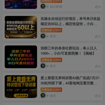
付费资源
9.9
云币
23小时前
0
实操全自动运行好项目，单号单日收益
稳定在60以上，稳定收益快，小白副
业首选【揭秘】
付费资源
9.9
云币
前天
0
深耕三年的单身社群玩法，单人日入
1000+，小白可直接照搬！【揭秘】
付费资源
9.9
云币
前天
0
爱上黄昏无界特训营AI推广实战7月27-
30杭州线下课，AI落地淘宝最完整的
课程，学天猫淘宝的老板必看
付费资源
9.9
云币
前天
0