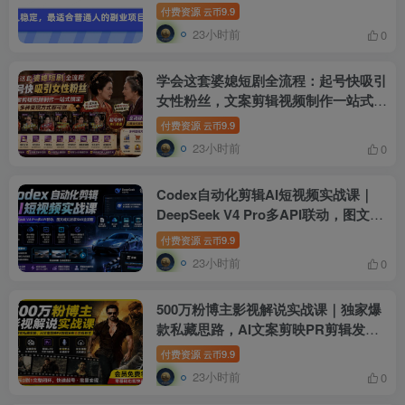
付费资源
9.9
云币
23小时前
0
学会这套婆媳短剧全流程：起号快吸引
女性粉丝，文案剪辑视频制作一站式搞
定，多种变现方式都可做
付费资源
9.9
云币
23小时前
0
Codex自动化剪辑AI短视频实战课｜
DeepSeek V4 Pro多API联动，图文成
片封装Skill全流程
付费资源
9.9
云币
23小时前
0
500万粉博主影视解说实战课｜独家爆
款私藏思路，AI文案剪映PR剪辑发布
全流程教学
付费资源
9.9
云币
23小时前
0