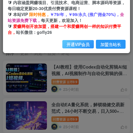
🔰 内容涵盖网赚项目、引流技术、电商运营、脚本源码等资源，
每日稳定更新20-30优质付费资源课程！
🔰 本站VIP
限时特惠，
￥79/年，￥99/永久 (推广佣金70%)，
全
站资源免费下载，
每天更新，欢迎加入！
🔰
爱赚网创开放加盟，搭建一个和爱赚网创一样的知识付费平
台，
站长微信：gofly26
创业课程
共21556篇
开通VIP会员
加盟当站长
排序
更新
浏览
点赞
评论
【AI教程】使用Codex自动化剪辑AI短
视频，AI视频制作与自动化剪辑的保姆
级教程
付费资源
9.9
云币
23小时前
0
全自动EA量化系统，解锁稳健交易新
范式，24小时不断交易，日入500+，
当天收益当天到账，无需熬夜盯盘，解
付费资源
9.9
云币
放双手，时间自由【揭秘】
23小时前
0