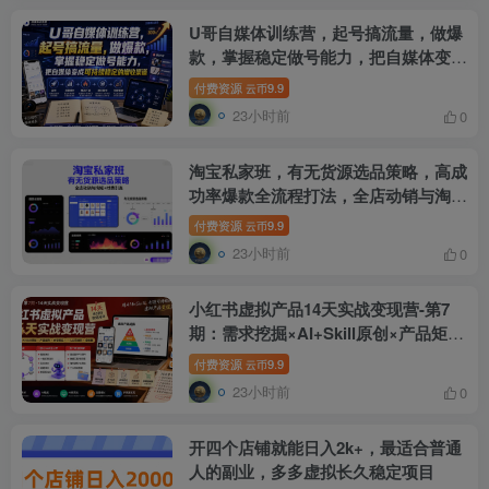
U哥自媒体训练营，起号搞流量，做爆
款，掌握稳定做号能力，把自媒体变成
可持续稳定的增收渠道
付费资源
9.9
云币
23小时前
0
淘宝私家班，有无货源选品策略，高成
功率爆款全流程打法，全店动销与淘短
+付费引流(更新2026年08月05日)
付费资源
9.9
云币
23小时前
0
小红书虚拟产品14天实战变现营-第7
期：需求挖掘×AI+Skill原创×产品矩阵
×内容笔记×一人公司进阶×全链路
付费资源
9.9
云币
23小时前
0
开四个店铺就能日入2k+，最适合普通
人的副业，多多虚拟长久稳定项目