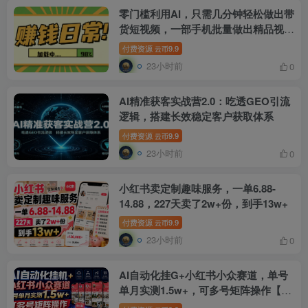
零门槛利用AI，只需几分钟轻松做出带
货短视频，一部手机批量做出精品视
频，月入万元
付费资源
9.9
云币
23小时前
0
AI精准获客实战营2.0：吃透GEO引流
逻辑，搭建长效稳定客户获取体系
付费资源
9.9
云币
23小时前
0
小红书卖定制趣味服务，一单6.88-
14.88，227天卖了2w+份，到手13w+
付费资源
9.9
云币
23小时前
0
AI自动化挂G+小红书小众赛道，单号
单月实测1.5w+，可多号矩阵操作【揭
秘】