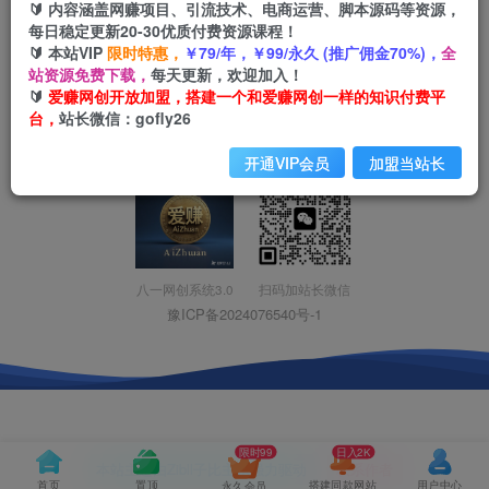
🔰 内容涵盖网赚项目、引流技术、电商运营、脚本源码等资源，
友链申请
-
免责声明
-
关于我们
-
广告合作
-
网站地图
每日稳定更新20-30优质付费资源课程！
🔰 本站VIP
限时特惠，
￥79/年，￥99/永久 (推广佣金70%)，
全
Copyright © 2023 ·
八一网创分享豫ICP备2024076540号-1
· 由
八一网
站资源免费下载，
每天更新，欢迎加入！
创
强力驱动.
本站已安全运行:
1642天8小时37分24秒
🔰
爱赚网创开放加盟，搭建一个和爱赚网创一样的知识付费平
台，
站长微信：gofly26
开通VIP会员
加盟当站长
扫码加站长微信
八一网创系统3.0
豫ICP备2024076540号-1
限时99
日入2K
本站主题由Zibll子比主题强力驱动
联系作者
首页
置顶
搭建同款网站
用户中心
永久会员