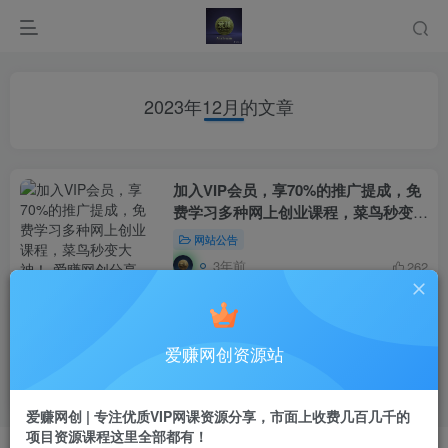
2023年12月的文章
加入VIP会员，享70%的推广提成，免
费学习多种网上创业课程，菜鸟秒变大
神！
网站公告
3年前
262
加盟爱赚网创，加盟搭建同款知识付费
资源网站，实现长期稳定被动收入~
爱赚网创资源站
网站公告
3年前
357
爱赚网创 | 专注优质VIP网课资源分享，市面上收费几百几千的
项目资源课程这里全部都有！