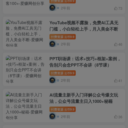
付费资源
9.9
云币
2年前
73
YouTube视频不露脸，免费AI工具无
门槛，小白轻松上手，月入美金不断
付费资源
9.9
云币
2年前
46
PPT职场课：话术+技巧+框架+案例，
告别只会念PPT不会讲（8节课）
付费资源
9.9
云币
2年前
41
AI流量主新手入门详解公众号爆文玩
法，公众号流量主日入1000+秘籍
付费资源
9.9
云币
2年前
36