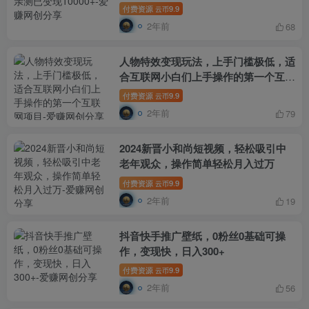
付费资源
9.9
云币
2年前
68
人物特效变现玩法，上手门槛极低，适
合互联网小白们上手操作的第一个互联
网项目
付费资源
9.9
云币
2年前
79
2024新晋小和尚短视频，轻松吸引中
老年观众，操作简单轻松月入过万
付费资源
9.9
云币
2年前
19
抖音快手推广壁纸，0粉丝0基础可操
作，变现快，日入300+
付费资源
9.9
云币
2年前
56