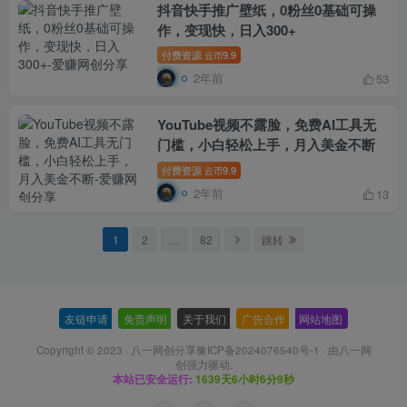
抖音快手推广壁纸，0粉丝0基础可操
作，变现快，日入300+
付费资源
9.9
云币
2年前
53
YouTube视频不露脸，免费AI工具无
门槛，小白轻松上手，月入美金不断
付费资源
9.9
云币
2年前
13
1
2
…
82
跳转
友链申请
-
免责声明
-
关于我们
-
广告合作
-
网站地图
Copyright © 2023 ·
八一网创分享豫ICP备2024076540号-1
· 由
八一网
创
强力驱动.
本站已安全运行:
1639天6小时6分11秒