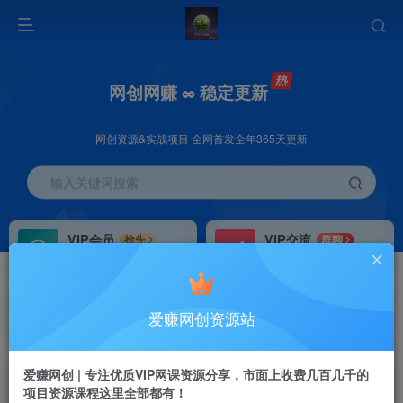
网创网赚 ∞ 稳定更新
网创资源&实战项目 全网首发全年365天更新
输入关键词搜索
VIP会员
VIP交流
抢先
群聊
免费下载全站资源
研究探讨更多创业项目路子。
VIP推广
招募站长
70%分佣
推荐
爱赚网创资源站
会员专属推广链接
搭建同款网站，自己当老板
爱赚网创 | 专注优质VIP网课资源分享，市面上收费几百几千的
项目资源课程这里全部都有！