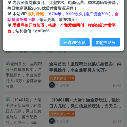
🔰 内容涵盖网赚项目、引流技术、电商运营、脚本源码等资源，
每日稳定更新20-30优质付费资源课程！
🔰 本站VIP
限时特惠，
￥79/年，￥99/永久 (推广佣金70%)，
全
站资源免费下载，
每天更新，欢迎加入！
🔰
爱赚网创开放加盟，搭建一个和爱赚网创一样的知识付费平
VIP免费
共1464篇
台，
站长微信：gofly26
fy
开通VIP会员
加盟当站长
排序
更新
浏览
点赞
评论
全网首发！里程积分兑换机票售卖，纯
手机操作，小白兼职月入10万+
付费资源
9.9
云币
2年前
68
（10401期）大佬手游全新玩法，轻松
日入几张，风口信息差玩法，当天见收
益，小白一… admin的头像-飓风网创
付费资源
9.9
云币
资源站 admin
2年前
44