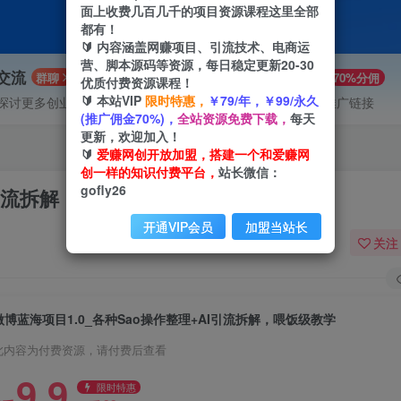
面上收费几百几千的项目资源课程这里全部
都有！
🔰 内容涵盖网赚项目、引流技术、电商运
营、脚本源码等资源，每日稳定更新20-30
P交流
VIP推广
群聊
70%分佣
优质付费资源课程！
🔰 本站VIP
限时特惠，
￥79/年，￥99/永久
探讨更多创业项目路子。
会员专属推广链接
(推广佣金70%)，
全站资源免费下载，
每天
更新，欢迎加入！
🔰
爱赚网创开放加盟，搭建一个和爱赚网
创一样的知识付费平台，
站长微信：
gofly26
I引流拆解，喂饭级教学
开通VIP会员
加盟当站长
关注
微博蓝海项目1.0_各种Sao操作整理+AI引流拆解，喂饭级教学
此内容为付费资源，请付费后查看
9.9
限时特惠