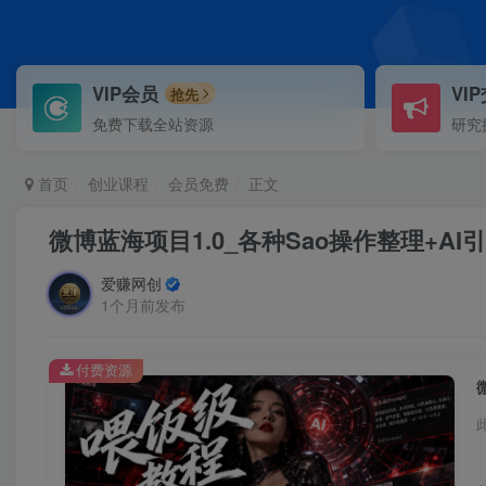
VIP会员
VI
抢先
免费下载全站资源
研究
首页
创业课程
会员免费
正文
微博蓝海项目1.0_各种Sao操作整理+A
爱赚网创
1个月前发布
付费资源