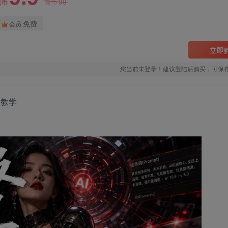
99
云币
云币
免费
会员
立即
您当前未登录！建议登陆后购买，可保
级教学