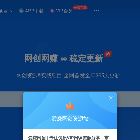
免费下载
项目
APP下载
VIP会员
网创网赚 ∞ 稳定更新
网创资源&实战项目 全网首发全年365天更新
爱赚网创资源站
引流
抖音
直播
剪辑
小红书
电商
爱赚网创 | 专注优质VIP网课资源分享，市