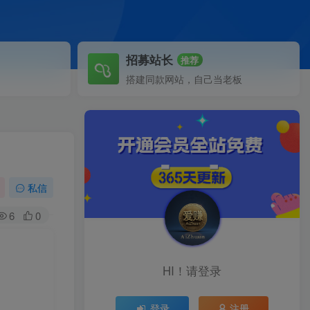
招募站长
推荐
搭建同款网站，自己当老板
私信
6
0
HI！请登录
登录
注册