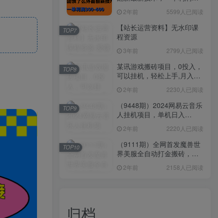
300-600
2年前
5599人已阅读
【站长运营资料】无水印课
TOP7
程资源
3年前
2799人已阅读
某讯游戏搬砖项目，0投入，
TOP8
可以挂机，轻松上手,月入
3000+上不封顶
2年前
2230人已阅读
（9448期）2024网易云音乐
TOP9
人挂机项目，单机日入
150+，无脑月入5000+
2年前
2220人已阅读
（9111期）全网首发魔兽世
TOP10
界美服全自动打金搬砖，日
入1000+，简单好操作，保
2年前
2158人已阅读
姆级教学
归档