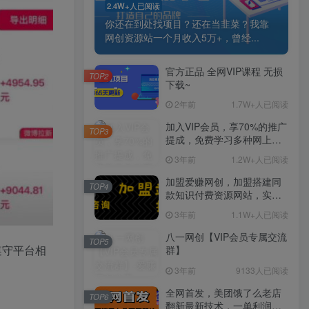
2.4W+人已阅读
你还在到处找项目？还在当韭菜？我靠
网创资源站一个月收入5万+，曾经...
官方正品 全网VIP课程 无损
TOP2
下载~
2年前
1.7W+人已阅读
加入VIP会员，享70%的推广
TOP3
提成，免费学习多种网上创
业课程，菜鸟秒变大神！
3年前
1.2W+人已阅读
加盟爱赚网创，加盟搭建同
TOP4
款知识付费资源网站，实现
长期稳定被动收入~
3年前
1.1W+人已阅读
八一网创【VIP会员专属交流
TOP5
遵守平台相
群】
3年前
9133人已阅读
全网首发，美团饿了么老店
TOP6
翻新最新技术，一单利润