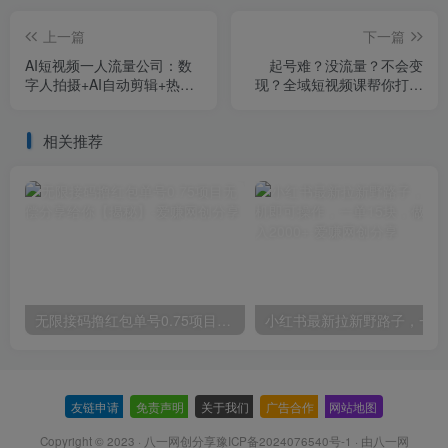
上一篇
下一篇
AI短视频一人流量公司：数
起号难？没流量？不会变
字人拍摄+AI自动剪辑+热门
现？全域短视频课帮你打通
涨粉，从0到1流量增长
爆款账号+选品爆单+直播带
货
相关推荐
无限接码撸红包单号0.75项目无偿分享给你【揭秘】
小红
友链申请
-
免责声明
-
关于我们
-
广告合作
-
网站地图
Copyright © 2023 ·
八一网创分享豫ICP备2024076540号-1
· 由
八一网