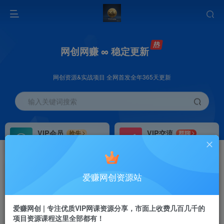
网创网赚 ∞ 稳定更新
网创资源&实战项目 全网首发全年365天更新
输入关键词搜索
VIP会员
VIP交流
抢先
群聊
免费下载全站资源
研究探讨更多创业项目路子。
VIP推广
招募站长
70%分佣
推荐
爱赚网创资源站
会员专属推广链接
搭建同款网站，自己当老板
首页
创业课程
会员免费
正文
爱赚网创 | 专注优质VIP网课资源分享，市面上收费几百几千的
项目资源课程这里全部都有！