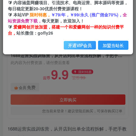
🔰 内容涵盖网赚项目、引流技术、电商运营、脚本源码等资源，
1688运营实战训练营，从开店到出单全流程拆
每日稳定更新20-30优质付费资源课程！
解，手把手教你稳定出单
🔰 本站VIP
限时特惠，
￥79/年，￥99/永久 (推广佣金70%)，
全
站资源免费下载，
每天更新，欢迎加入！
爱赚网创
关注
私信
🔰
爱赚网创开放加盟，搭建一个和爱赚网创一样的知识付费平
1个月前发布
台，
站长微信：gofly26
3
0
开通VIP会员
加盟当站长
付费资源
1688运营实战训练营，从开店到出单全流程拆解，手把手教你稳定出单
此内容为付费资源，请付费后查看
9.9
限时特惠
99
云币
云币
免费
会员
立即购买
您当前未登录！建议登陆后购买，可保存购买订单
1688运营实战训练营，从开店到出单全流程拆解，手把手教