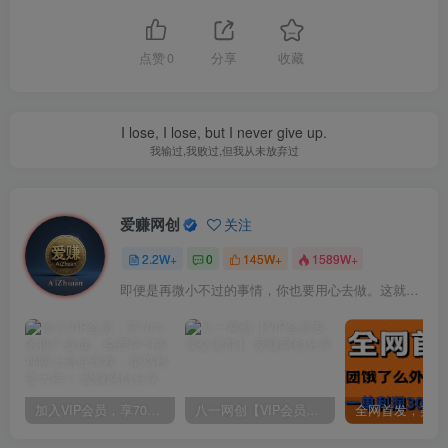
点赞
0
分享
收藏
I lose, I lose, but I never give up.
我输过,我败过,但我从未放弃过
爱赚网创
关注
2.2W+
0
145W+
1589W+
即便是再微小不过的事情，你也要用心去做。这就是成功的秘密
加入VIP会员，享70%的推广提成，免费学习多种网上创业课程，菜鸟秒变大神！
八一网创【VIP会员专属交流群】