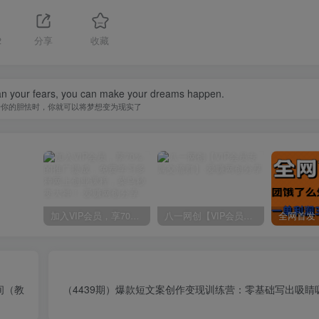
2
分享
收藏
han your fears, you can make your dreams happen.
于你的胆怯时，你就可以将梦想变为现实了
加入VIP会员，享70%的推广提成，免费学习多种网上创业课程，菜鸟秒变大神！
八一网创【VIP会员专属交流群】
间（教
（4439期）爆款短文案创作变现训练营：零基础写出吸睛