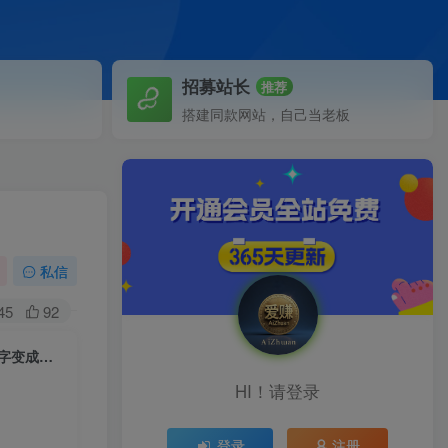
招募站长
推荐
搭建同款网站，自己当老板
私信
45
92
（4261期）朋友圈不刷屏文案心法课：不销而销文案训练营，从0到1把文字变成金钱
HI！请登录
登录
注册