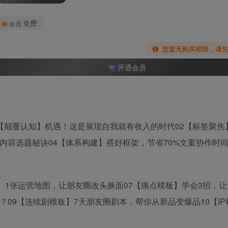
免费
会员
您暂无购买权限，请
开通会员
【颠覆认知】机遇！这是展现自我就有收入的时代02【标签聚焦
内容选题秘诀04【体系构建】搭好框架，节省70%文案协作时间
局】1张运营地图，让朋友圈改头换面07【痛点模板】学会3招，
？09【连续剧模板】7天朋友圈剧本，帮你从新品变爆品10【I