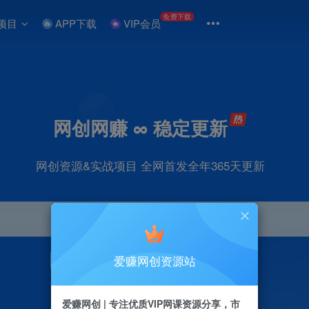
免费下载
项目
APP下载
VIP会员
网创网赚 ∞ 稳定更新
网创资源&实战项目 全网首发全年365天更新
爱赚网创资源站
引流
抖音
直播
剪辑
小红书
电商
爱赚网创 | 专注优质VIP网课资源分享，市