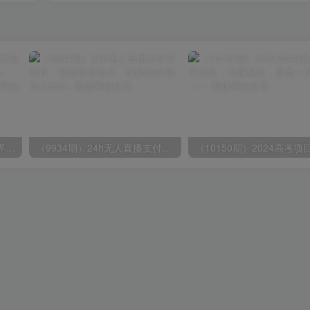
（9111期）全网首发魔兽世界美服全自动打金搬砖，日入1000+，简单好操作，保姆级教学
（9934期）24h无人直播支付宝项目，最新带货玩法，纯躺赚实测日入500+