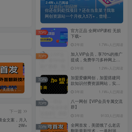
2.4W+人已阅读
你还在到处找项目？还在当韭菜？我靠
网创资源站一个月收入5万+，曾经...
官方正品 全网VIP课程 无损
TOP2
下载~
2年前
1.7W+人已阅读
加入VIP会员，享70%的推广
TOP3
提成，免费学习多种网上创
业课程，菜鸟秒变大神！
3年前
1.2W+人已阅读
加盟爱赚网创，加盟搭建同
TOP4
款知识付费资源网站，实现
长期稳定被动收入~
全网首发，美团饿了么老店翻新最新技术，一单利润300-600
某讯游戏搬砖项目，0投入，可以挂机，轻松上手,月入3000+上不封顶
（9448期）2024网易云音乐人挂机项目，单机日入150+，无脑月入5000+
3年前
1.1W+人已阅读
八一网创【VIP会员专属交流
TOP5
群】
下一篇
3年前
9133人已阅读
吸金文案，月入
全网首发，美团饿了么老店
2W+
TOP6
翻新最新技术，一单利润