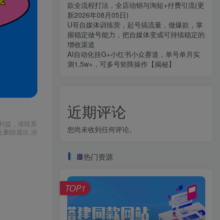
款全流程打法，全店动销与淘短+付费引流(更
新2026年08月05日)
U哥自媒体训练营，起号搞流量，做爆款，掌
握稳定做号能力，把自媒体变成可持续稳定的
增收渠道
AI自动化挂G+小红书小众赛道，单号单月实
测1.5w+，可多号矩阵操作【揭秘】
近期评论
利益，请联系
您尚未收到任何评论。
上删除退出 涉
热门资源
TOP1