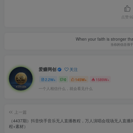
点赞
9
When your faith is stronger t
当你的信念强
爱赚网创
关注
2.2W+
0
145W+
1589W+
一个人相信什么，就会看见什么
上一篇
（4437期）抖音快手音乐无人直播教程，万人演唱会现场无人直播
程+素材）