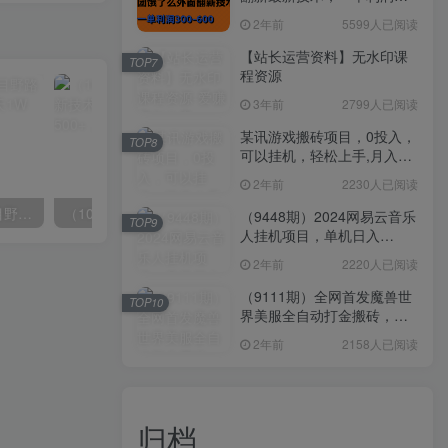
300-600
2年前
5599人已阅读
【站长运营资料】无水印课
TOP7
程资源
3年前
2799人已阅读
某讯游戏搬砖项目，0投入，
TOP8
可以挂机，轻松上手,月入
3000+上不封顶
2年前
2230人已阅读
（10150期）2024高考项目野路子玩法，无限裂变，最高一天1W＋！
（10163期）快手掘金撸收益最新技术，高收益玩法，单日变现500+，小白必备项目
（9448期）2024网易云音乐
TOP9
人挂机项目，单机日入
150+，无脑月入5000+
2年前
2220人已阅读
（9111期）全网首发魔兽世
TOP10
界美服全自动打金搬砖，日
入1000+，简单好操作，保
2年前
2158人已阅读
姆级教学
归档