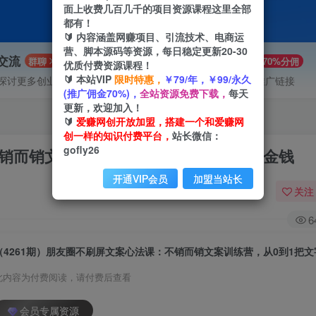
面上收费几百几千的项目资源课程这里全部
都有！
🔰 内容涵盖网赚项目、引流技术、电商运
营、脚本源码等资源，每日稳定更新20-30
P交流
VIP推广
群聊
70%分佣
优质付费资源课程！
🔰 本站VIP
限时特惠，
￥79/年，￥99/永久
探讨更多创业项目路子。
会员专属推广链接
(推广佣金70%)，
全站资源免费下载，
每天
更新，欢迎加入！
🔰
爱赚网创开放加盟，搭建一个和爱赚网
创一样的知识付费平台，
站长微信：
gofly26
不销而销文案训练营，从0到1把文字变成金钱
开通VIP会员
加盟当站长
关注
6
此内容为付费阅读，请付费后查看
会员专属资源