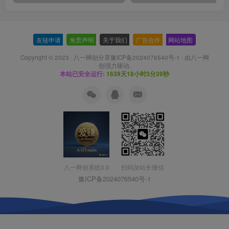
友链申请
-
免责声明
-
关于我们
-
广告合作
-
网站地图
Copyright © 2023 ·
八一网创分享豫ICP备2024076540号-1
· 由
八一网
创
强力驱动.
本站已安全运行:
1639天18小时3分39秒
扫码加站长微信
八一网创系统3.0
豫ICP备2024076540号-1