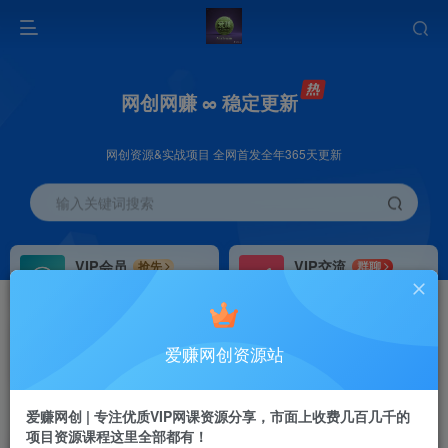
网创网赚 ∞ 稳定更新
网创资源&实战项目 全网首发全年365天更新
输入关键词搜索
VIP会员
VIP交流
抢先
群聊
免费下载全站资源
研究探讨更多创业项目路子。
VIP推广
招募站长
70%分佣
推荐
爱赚网创资源站
会员专属推广链接
搭建同款网站，自己当老板
首页
创业课程
会员专属
正文
爱赚网创 | 专注优质VIP网课资源分享，市面上收费几百几千的
项目资源课程这里全部都有！