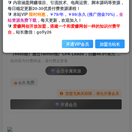
🔰 内容涵盖网赚项目、引流技术、电商运营、脚本源码等资源，
（4450期）通过Twitter推广CPA Leads，日赚
每日稳定更新20-30优质付费资源课程！
46.01美元 – 免费的CPA联盟推广模式
🔰 本站VIP
限时特惠，
￥79/年，￥99/永久 (推广佣金70%)，
全
站资源免费下载，
每天更新，欢迎加入！
爱赚网创
关注
私信
🔰
爱赚网创开放加盟，搭建一个和爱赚网创一样的知识付费平
2年前发布
台，
站长微信：gofly26
1894
47
开通VIP会员
加盟当站长
付费阅读
（4450期）通过Twitter推广CPA Leads，日赚46.01美元 – 免费的CPA联盟推广模式
此内容为付费阅读，请付费后查看
会员专属资源
免费
会员
您暂无购买权限，请先开通会员
开通会员