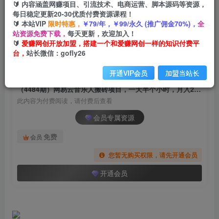
🔰 内容涵盖网赚项目、引流技术、电商运营、脚本源码等资源，
（4484期）网易云音乐人搬砖项目，一天半个小
每日稳定更新20-30优质付费资源课程！
时，月入2000+(伪原创脚本+详细玩法教程)
🔰 本站VIP
限时特惠，
￥79/年，￥99/永久 (推广佣金70%)，
全
站资源免费下载，
每天更新，欢迎加入！
爱赚网创
关注
私信
🔰
爱赚网创开放加盟，搭建一个和爱赚网创一样的知识付费平
2年前发布
台，
站长微信：gofly26
1366
180
开通VIP会员
加盟当站长
付费阅读
（4484期）网易云音乐人搬砖项目，一天半个小时，月入2000+(伪原创脚本+详细玩法教程)
此内容为付费阅读，请付费后查看
会员专属资源
免费
会员
您暂无购买权限，请先开通会员
开通会员