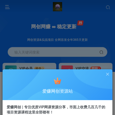
网创网赚 ∞ 稳定更新
网创资源&实战项目 全网首发全年365天更新
输入关键词搜索
VIP会员
VIP交流
抢先
群聊
免费下载全站资源
研究探讨更多创业项目路子。
VIP推广
招募站长
70%分佣
推荐
爱赚网创资源站
会员专属推广链接
搭建同款网站，自己当老板
首页
创业课程
会员专属
正文
爱赚网创 | 专注优质VIP网课资源分享，市面上收费几百几千的
项目资源课程这里全部都有！