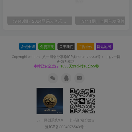
（9448期）2024网易云音乐人挂机项目，单机日入150+，无脑月入5000+
友链申请
-
免责声明
-
关于我们
-
广告合作
-
网站地图
Copyright © 2023 ·
八一网创分享豫ICP备2024076540号-1
· 由
八一网
创
强力驱动.
本站已安全运行:
1638天23小时16分55秒
扫码加站长微信
八一网创系统3.0
豫ICP备2024076540号-1