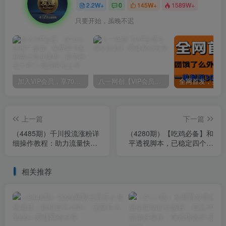
2.2W+
0
145W+
1589W+
只要开始，虽晚不迟
加入VIP会员，享70%的推广提成，免费学习多种网上创业课程，菜鸟秒变大神！
八一网创【VIP会员专属交流群】
上一篇
下一篇
（4485期）千川投流涨粉详
（4280期）【吃鸡必备】和
细操作教程：助力流量快速
平透视脚本，已稳定四个赛
起飞，新手必看！
季之久【苹果专用版】
相关推荐