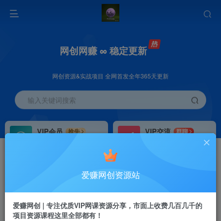
网创网赚 ∞ 稳定更新
网创资源&实战项目 全网首发全年365天更新
输入关键词搜索
VIP会员
VIP交流
抢先
群聊
免费下载全站资源
研究探讨更多创业项目路子。
VIP推广
招募站长
70%分佣
推荐
爱赚网创资源站
会员专属推广链接
搭建同款网站，自己当老板
首页
创业课程
会员专属
正文
爱赚网创 | 专注优质VIP网课资源分享，市面上收费几百几千的
项目资源课程这里全部都有！