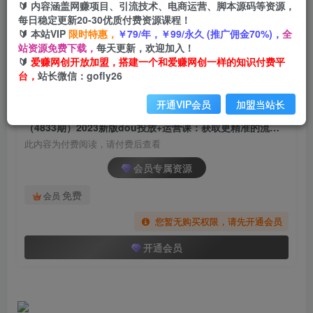
🔰 内容涵盖网赚项目、引流技术、电商运营、脚本源码等资源，
（4833期）2023新版dou投放+运营课：获取更精
每日稳定更新20-30优质付费资源课程！
准的流量(详细教程+资料)无中创水印
🔰 本站VIP
限时特惠，
￥79/年，￥99/永久 (推广佣金70%)，
全
站资源免费下载，
每天更新，欢迎加入！
爱赚网创
关注
私信
🔰
爱赚网创开放加盟，搭建一个和爱赚网创一样的知识付费平
2年前发布
台，
站长微信：gofly26
892
72
开通VIP会员
加盟当站长
付费阅读
（4833期）2023新版dou投放+运营课：获取更精准的流量(详细教程+资料)无中创水印
此内容为付费阅读，请付费后查看
会员专属资源
免费
会员
您暂无购买权限，请先开通会员
开通会员