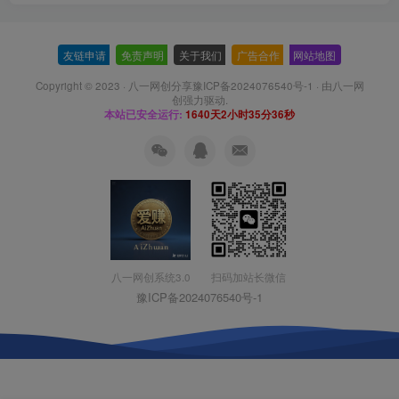
友链申请
-
免责声明
-
关于我们
-
广告合作
-
网站地图
Copyright © 2023 ·
八一网创分享豫ICP备2024076540号-1
· 由
八一网
创
强力驱动.
本站已安全运行:
1640天2小时35分37秒
扫码加站长微信
八一网创系统3.0
豫ICP备2024076540号-1