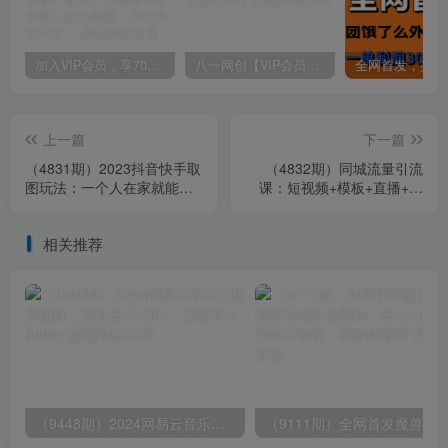
加入VIP会员，享70%的推广提成，免费学习多种网上创业课程，菜鸟秒变大神！
八一网创【VIP会员专属交流群】
上一篇
下一篇
（4831期）2023抖音快手取
（4832期）同城流量引流
图玩法：一个人在家就能
课：短视频+模板+直播+矩
做，超简单，0成本日赚几百
阵+投放，打法可复制(无中
创水印)
相关推荐
（9448期）2024网易云音乐人挂机项目，单机日入150+，无脑月入5000+