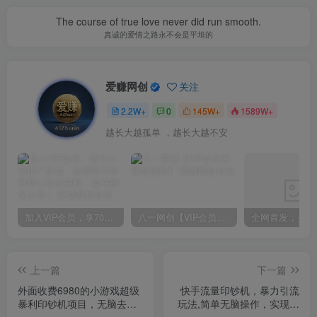
The course of true love never did run smooth.
真诚的爱情之路永不会是平坦的
爱赚网创
关注
2.2W+
0
145W+
1589W+
越长大越孤单 ，越长大越不安
加入VIP会员，享70%的推广提成，免费学习多种网上创业课程，菜鸟秒变大神！
八一网创【VIP会员专属交流群】
上一篇
下一篇
外面收费6980的小游戏超级
快手流量印钞机，暴力引流
暴利印钞机项目，无脑去
玩法,简单无脑操作，实现日