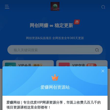
网创网赚 ∞ 稳定更新
网创资源&实战项目 全网首发全年365天更新
输入关键词搜索
VIP会员
VIP交流
抢先
群聊
免费下载全站资源
研究探讨更多创业项目路子。
VIP推广
招募站长
70%分佣
推荐
爱赚网创资源站
会员专属推广链接
搭建同款网站，自己当老板
首页
创业课程
VIP免费
正文
爱赚网创 | 专注优质VIP网课资源分享，市面上收费几百几千的
项目资源课程这里全部都有！