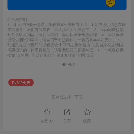
©
版权声明
1、本内容转载于网络，版权归原作者所有！ 2、本站仅提供信息存储
空间服务，不拥有所有权，不承担相关法律责任。 3、本内容若侵犯
到你的版权利益，请联系我们，会尽快给予删除处理！ 4、本站全资
源仅供测试和学习，请勿用于非法操作，一切后果与本站无关。 5、
如遇到充值付费环节课程或软件 请马上删除退出 涉及自身权益/利益
需要投资的一律不要相信，访客发现请向客服举报。 6、本教程仅供
揭秘 请勿用于非法违规操作 否则和作者 官网 无关
THE END
VIP免费
喜欢就支持一下吧
点赞
97
分享
收藏