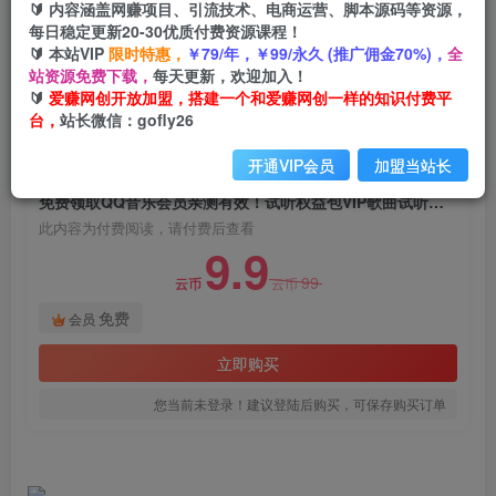
🔰 内容涵盖网赚项目、引流技术、电商运营、脚本源码等资源，
免费领取QQ音乐会员亲测有效！试听权益包VIP
每日稳定更新20-30优质付费资源课程！
歌曲试听权益包【截止8月31日】
🔰 本站VIP
限时特惠，
￥79/年，￥99/永久 (推广佣金70%)，
全
站资源免费下载，
每天更新，欢迎加入！
爱赚网创
关注
私信
🔰
爱赚网创开放加盟，搭建一个和爱赚网创一样的知识付费平
2年前发布
台，
站长微信：gofly26
1035
97
开通VIP会员
加盟当站长
付费阅读
免费领取QQ音乐会员亲测有效！试听权益包VIP歌曲试听权益包【截止8月31日】
此内容为付费阅读，请付费后查看
9.9
99
云币
云币
免费
会员
立即购买
您当前未登录！建议登陆后购买，可保存购买订单