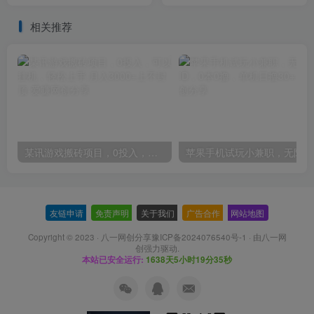
做，每天躺赚500＋
躺赚300+
相关推荐
某讯游戏搬砖项目，0投入，可以挂机，轻松上手,月入3000+上不封顶
友链申请
-
免责声明
-
关于我们
-
广告合作
-
网站地图
Copyright © 2023 ·
八一网创分享豫ICP备2024076540号-1
· 由
八一网
创
强力驱动.
本站已安全运行:
1638天5小时19分35秒