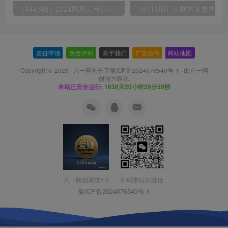
（9448期）2024网易云音乐人挂机项目，单机日入150+，无脑月入5000+
友链申请
-
免责声明
-
关于我们
-
广告合作
-
网站地图
Copyright © 2023 ·
八一网创分享豫ICP备2024076540号-1
· 由
八一网
创
强力驱动.
本站已安全运行:
1638天20小时27分0秒
扫码加站长微信
八一网创系统3.0
豫ICP备2024076540号-1