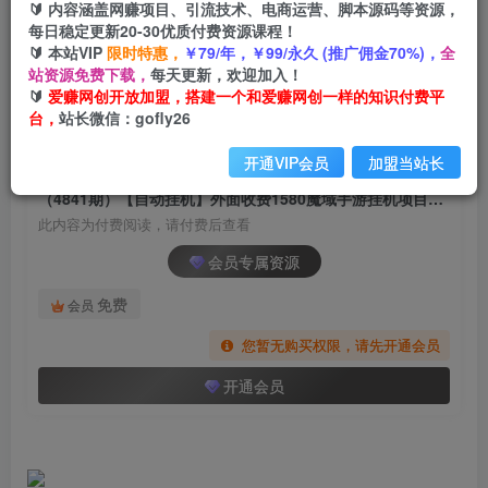
🔰 内容涵盖网赚项目、引流技术、电商运营、脚本源码等资源，
（4841期）【自动挂机】外面收费1580魔域手游
每日稳定更新20-30优质付费资源课程！
挂机项目，号称单窗口10+【脚本+教程】
🔰 本站VIP
限时特惠，
￥79/年，￥99/永久 (推广佣金70%)，
全
站资源免费下载，
每天更新，欢迎加入！
爱赚网创
关注
私信
🔰
爱赚网创开放加盟，搭建一个和爱赚网创一样的知识付费平
2年前发布
台，
站长微信：gofly26
999
126
开通VIP会员
加盟当站长
付费阅读
（4841期）【自动挂机】外面收费1580魔域手游挂机项目，号称单窗口10+【脚本+教程】
此内容为付费阅读，请付费后查看
会员专属资源
免费
会员
您暂无购买权限，请先开通会员
开通会员