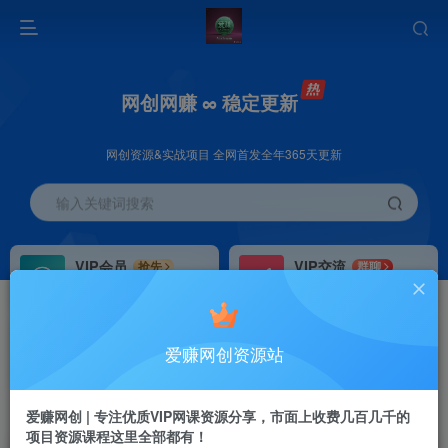
网创网赚 ∞ 稳定更新
网创资源&实战项目 全网首发全年365天更新
输入关键词搜索
VIP会员
VIP交流
抢先
群聊
免费下载全站资源
研究探讨更多创业项目路子。
VIP推广
招募站长
70%分佣
推荐
爱赚网创资源站
会员专属推广链接
搭建同款网站，自己当老板
首页
创业课程
会员专属
正文
爱赚网创 | 专注优质VIP网课资源分享，市面上收费几百几千的
项目资源课程这里全部都有！