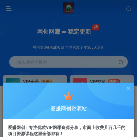
网创网赚 ∞ 稳定更新
网创资源&实战项目 全网首发全年365天更新
输入关键词搜索
VIP会员
VIP交流
抢先
群聊
免费下载全站资源
研究探讨更多创业项目路子。
VIP推广
招募站长
70%分佣
推荐
爱赚网创资源站
会员专属推广链接
搭建同款网站，自己当老板
首页
创业课程
VIP免费
正文
爱赚网创 | 专注优质VIP网课资源分享，市面上收费几百几千的
项目资源课程这里全部都有！