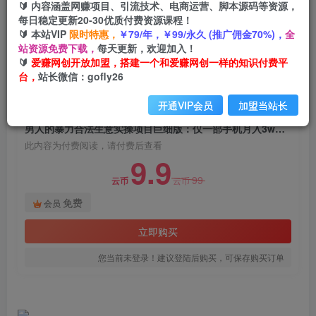
🔰 内容涵盖网赚项目、引流技术、电商运营、脚本源码等资源，
男人的暴力合法生意实操项目巨细版：仅一部手机
每日稳定更新20-30优质付费资源课程！
月入3w（附赠学员工具箱）
🔰 本站VIP
限时特惠，
￥79/年，￥99/永久 (推广佣金70%)，
全
站资源免费下载，
每天更新，欢迎加入！
爱赚网创
关注
私信
🔰
爱赚网创开放加盟，搭建一个和爱赚网创一样的知识付费平
2年前发布
台，
站长微信：gofly26
724
46
开通VIP会员
加盟当站长
付费阅读
男人的暴力合法生意实操项目巨细版：仅一部手机月入3w（附赠学员工具箱）
此内容为付费阅读，请付费后查看
9.9
99
云币
云币
免费
会员
立即购买
您当前未登录！建议登陆后购买，可保存购买订单