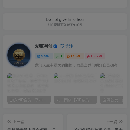
Do not give in to fear
别在恐惧面前低下你的头
爱赚网创
关注
2.2W+
0
145W+
1589W+
我们人生中最大的懒惰，就是当我们明知自己拥有作出选择的能力，却不去主动改变而是放任它的生活态度
加入VIP会员，享70%的推广提成，免费学习多种网上创业课程，菜鸟秒变大神！
八一网创【VIP会员专属交流群】
上一篇
下一篇
最新抖音暴力掘金项目，日
冷门华强北数码搬运一天十