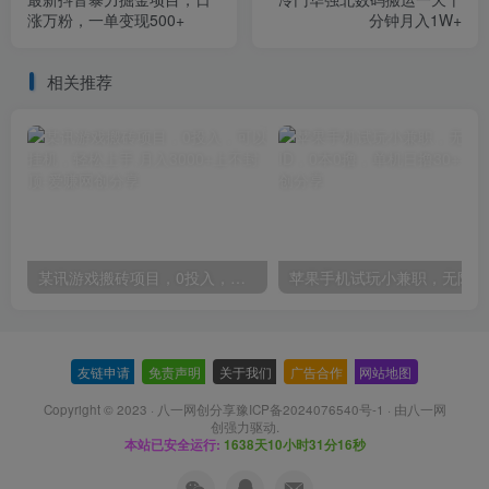
涨万粉，一单变现500+
分钟月入1W+
相关推荐
某讯游戏搬砖项目，0投入，可以挂机，轻松上手,月入3000+上不封顶
友链申请
-
免责声明
-
关于我们
-
广告合作
-
网站地图
Copyright © 2023 ·
八一网创分享豫ICP备2024076540号-1
· 由
八一网
创
强力驱动.
本站已安全运行:
1638天10小时31分17秒