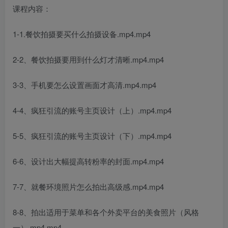
课程内容：
1-1.餐饮拍摄要买什么拍摄设备.mp4.mp4
2-2、餐饮拍摄要用到什么灯才清晰.mp4.mp4
3-3、手机要怎么设置画面才高清.mp4.mp4
4-4、疯狂引流的账号主页设计（上）.mp4.mp4
5-5、疯狂引流的账号主页设计（下）.mp4.mp4
6-6、设计出大幅提高转粉率的封面.mp4.mp4
7-7、就餐环境照片怎么拍出高级感.mp4.mp4
8-8、拍出适用于菜单和各个外卖平台的美食照片（风格
一）.mp4.mp4