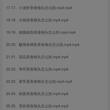
17-17、小龙虾美食镜头怎么拍.mp4.mp4
18-18、火锅美食镜头怎么拍.mp4.mp4
19-19、烧腊卤肉美食镜头怎么拍.mp4.mp4
20-20、酸菜鱼烤鱼美食镜头怎么拍.mp4.mp4
21-21、甜品美食镜头怎么拍.mp4.mp4
22-22、寿司美食镜头怎么拍.mp4.mp4
23-23、家常菜美食镜头怎么拍.mp4.mp4
24-24、粉面美食镜头怎么拍.mp4.mp4
25-25、茶饮美食镜头怎么拍.mp4.mp4