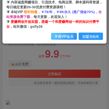
🔰 内容涵盖网赚项目、引流技术、电商运营、脚本源码等资源，
餐饮店短视频摄影基本功，视频拍摄实战教学
每日稳定更新20-30优质付费资源课程！
🔰 本站VIP
限时特惠，
￥79/年，￥99/永久 (推广佣金70%)，
全
爱赚网创
关注
私信
站资源免费下载，
每天更新，欢迎加入！
2年前发布
🔰
爱赚网创开放加盟，搭建一个和爱赚网创一样的知识付费平
517
39
台，
站长微信：gofly26
付费阅读
开通VIP会员
加盟当站长
餐饮店短视频摄影基本功，视频拍摄实战教学
此内容为付费阅读，请付费后查看
9.9
99
云币
云币
免费
会员
立即购买
您当前未登录！建议登陆后购买，可保存购买订单