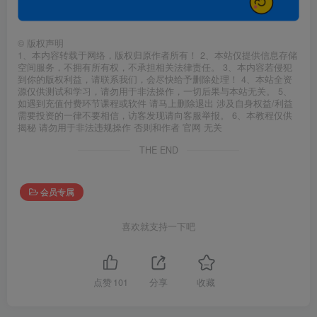
©
版权声明
1、本内容转载于网络，版权归原作者所有！ 2、本站仅提供信息存储
空间服务，不拥有所有权，不承担相关法律责任。 3、本内容若侵犯
到你的版权利益，请联系我们，会尽快给予删除处理！ 4、本站全资
源仅供测试和学习，请勿用于非法操作，一切后果与本站无关。 5、
如遇到充值付费环节课程或软件 请马上删除退出 涉及自身权益/利益
需要投资的一律不要相信，访客发现请向客服举报。 6、本教程仅供
揭秘 请勿用于非法违规操作 否则和作者 官网 无关
THE END
会员专属
喜欢就支持一下吧
点赞
101
分享
收藏