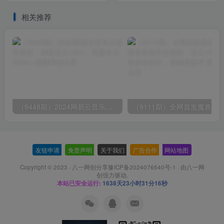
文写作（45节课）
100-200，全程复盘大解
析！
相关推荐
（9448期）2024网易云音乐人挂机项目，单机日入150+，无脑月入5000+
友链申请
-
免责声明
-
关于我们
-
广告合作
-
网站地图
Copyright © 2023 ·
八一网创分享豫ICP备2024076540号-1
· 由
八一网
创
强力驱动.
本站已安全运行:
1638天23小时31分17秒