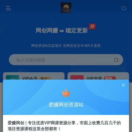
网创网赚 ∞ 稳定更新
网创资源&实战项目 全网首发全年365天更新
输入关键词搜索
VIP会员
VIP交流
抢先
群聊
免费下载全站资源
研究探讨更多创业项目路子。
VIP推广
招募站长
70%分佣
推荐
爱赚网创资源站
会员专属推广链接
搭建同款网站，自己当老板
首页
创业课程
会员专属
正文
爱赚网创 | 专注优质VIP网课资源分享，市面上收费几百几千的
项目资源课程这里全部都有！