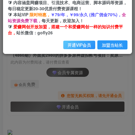
🔰 内容涵盖网赚项目、引流技术、电商运营、脚本源码等资源，
（4860期）外面卖2980的拼多多原神虚拟帐号项
每日稳定更新20-30优质付费资源课程！
目：卖原神游戏号5天赚了2万
🔰 本站VIP
限时特惠，
￥79/年，￥99/永久 (推广佣金70%)，
全
站资源免费下载，
每天更新，欢迎加入！
爱赚网创
关注
私信
🔰
爱赚网创开放加盟，搭建一个和爱赚网创一样的知识付费平
2年前发布
台，
站长微信：gofly26
1379
101
开通VIP会员
加盟当站长
付费阅读
（4860期）外面卖2980的拼多多原神虚拟帐号项目：卖原神游戏号5天赚了2万
此内容为付费阅读，请付费后查看
会员专属资源
免费
会员
您暂无购买权限，请先开通会员
开通会员