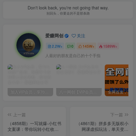
Judge each day not by the harvest you reap but by the seeds
you plant.
不要问自己收获了多少果实，而是要问自己今天播种了多少种子
爱赚网创
关注
2.2W+
0
145W+
1589W+
拿起笔，写下你的梦想，你的人生就从此刻起航
加入VIP会员，享70%的推广提成，免费学习多种网上创业课程，菜鸟秒变大神！
八一网创【VIP会员专属交流群】
上一篇
下一篇
（4858期）一写就爆-小红书
（4861期）拼多多无版权小
文案课：带你玩转小红收爆
网课虚拟玩法，单天变现