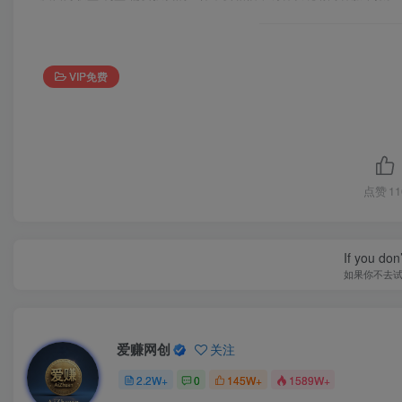
VIP免费
点赞
11
If you don’
如果你不去
爱赚网创
关注
2.2W+
0
145W+
1589W+