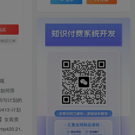
购买
存购买订单
规
划如何搭
播间与计划的
413-计划
案例】女装类
420.21.