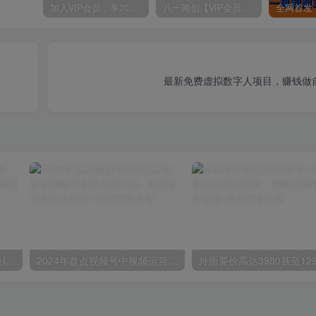
加入VIP会员，享70%的推广提成，免费学习多种网上创业课程，菜鸟秒变大神！
八一网创【VIP会员专属交流群】
最新免费虚拟数字人项目，赚钱做
苹果手机试玩小兼职，无限换ID，0本0撸，单机日撸30+
2024年盘点视频号中视频运营，盘点视频号创作分成计划，快速过原创日入300+