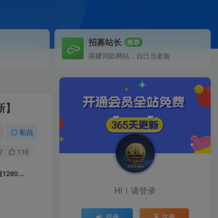
招募站长
推荐
搭建同款网站，自己当老板
新】
私信
2
116
千川付费投流实操课，从案例到实操讲解，零基础学习巨量千川投放（价值1280）【更新】
HI！请登录
登录
注册