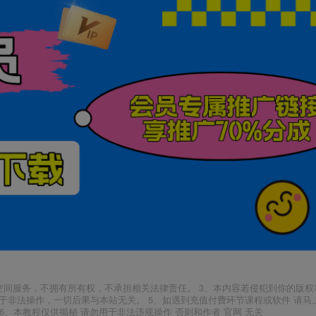
空间服务，不拥有所有权，不承担相关法律责任。 3、本内容若侵犯到你的版权
于非法操作，一切后果与本站无关。 5、如遇到充值付费环节课程或软件 请马
6、本教程仅供揭秘 请勿用于非法违规操作 否则和作者 官网 无关