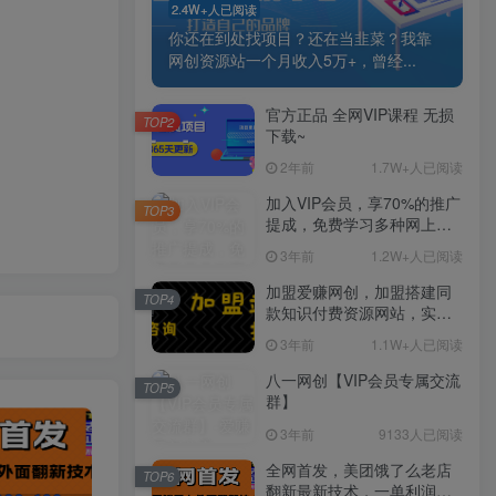
2.4W+人已阅读
你还在到处找项目？还在当韭菜？我靠
网创资源站一个月收入5万+，曾经...
官方正品 全网VIP课程 无损
TOP2
下载~
2年前
1.7W+人已阅读
加入VIP会员，享70%的推广
TOP3
提成，免费学习多种网上创
业课程，菜鸟秒变大神！
3年前
1.2W+人已阅读
加盟爱赚网创，加盟搭建同
TOP4
款知识付费资源网站，实现
长期稳定被动收入~
3年前
1.1W+人已阅读
八一网创【VIP会员专属交流
TOP5
群】
3年前
9133人已阅读
全网首发，美团饿了么老店
TOP6
翻新最新技术，一单利润