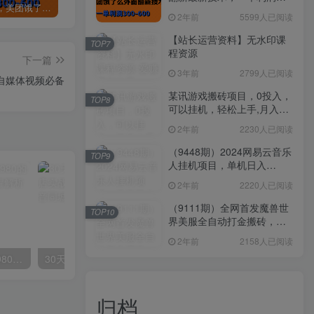
全网首发，美团饿了么老店翻新最新技术，一单利润300-600
某讯游戏搬砖项目，0投入，可以挂机，轻松上手,月入3000+上不封顶
（9448期）2024网易云音乐人挂机项目，单机日入150+，无脑月入5000+
300-600
2年前
5599人已阅读
【站长运营资料】无水印课
TOP7
程资源
下一篇
3年前
2799人已阅读
自媒体视频必备
某讯游戏搬砖项目，0投入，
TOP8
可以挂机，轻松上手,月入
3000+上不封顶
2年前
2230人已阅读
（9448期）2024网易云音乐
TOP9
人挂机项目，单机日入
150+，无脑月入5000+
2年前
2220人已阅读
（9111期）全网首发魔兽世
TOP10
界美服全自动打金搬砖，日
入1000+，简单好操作，保
2年前
2158人已阅读
姆级教学
外面要价高达3980甚至12980的货拉拉搬运项目，保姆式教程解析全过程
30天引爆同城流量，上万家实体店实战营销经验大佬手把手教你抖音同城实体店引流
归档