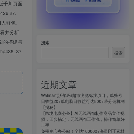
新版千川页面
6.27.
用人群包.
何查看并分析
城计划的搭建与
搜索
436_37.
搜索
近期文章
Walmart(沃尔玛)超市浏览标注项目，单账号
日收益20+单电脑日收益可达800+带分佣机制
【揭秘】
【跨境电商必备】AI无线画布制作商品宣传视
频，四步搞定，无线画布工作流，操作简单好
上手
免费良心办公站！全站100000+海量PPT素材