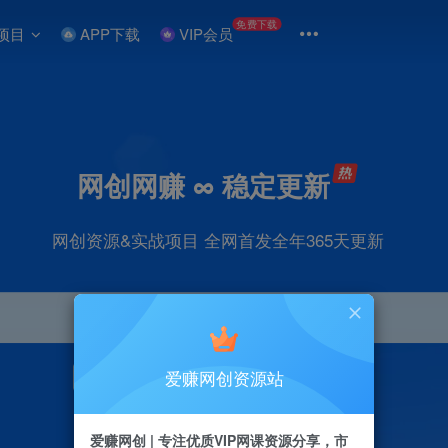
免费下载
项目
APP下载
VIP会员
网创网赚 ∞ 稳定更新
网创资源&实战项目 全网首发全年365天更新
爱赚网创资源站
引流
抖音
直播
剪辑
小红书
电商
爱赚网创 | 专注优质VIP网课资源分享，市