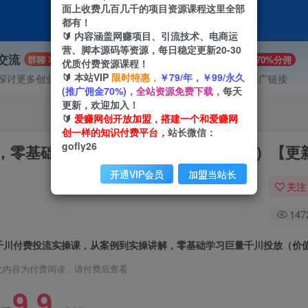
面上收费几百几千的项目资源课程这里全部
都有！
🔰 内容涵盖网赚项目、引流技术、电商运
营、脚本源码等资源，每日稳定更新20-30
P交流
VIP推广
群聊
70%分佣
优质付费资源课程！
🔰 本站VIP
限时特惠，
￥79/年，￥99/永久
探讨更多创业项目路子。
会员专属推广链接
(推广佣金70%)，
全站资源免费下载，
每天
更新，欢迎加入！
🔰
爱赚网创开放加盟，搭建一个和爱赚网
创一样的知识付费平台，
站长微信：
gofly26
零基础学习巨量千川投放（价值1280）【更
开通VIP会员
加盟当站长
关注
147
此内容为付费阅读，请付费后查看
9.9