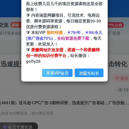
面上收费几百几千的项目资源课程这里全部
都有！
🔰 内容涵盖网赚项目、引流技术、电商运
营、脚本源码等资源，每日稳定更新20-30
P交流
VIP推广
群聊
70%分佣
优质付费资源课程！
🔰 本站VIP
限时特惠，
￥79/年，￥99/永久
探讨更多创业项目路子。
会员专属推广链接
(推广佣金70%)，
全站资源免费下载，
每天
更新，欢迎加入！
🔰
爱赚网创开放加盟，搭建一个和爱赚网
创一样的知识付费平台，
站长微信：
gofly26
训营，迅速提升广告基础，广告技能，广告点击转化
开通VIP会员
加盟当站长
关注
13
此内容为付费阅读，请付费后查看
会员专属资源