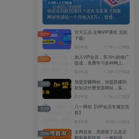
2.4W+人已阅读
你还在到处找项目？还在当韭菜？我靠
网创资源站一个月收入5万+，曾经...
官方正品 全网VIP课程 无损
TOP2
下载~
2年前
1.7W+人已阅读
加入VIP会员，享70%的推广
TOP3
提成，免费学习多种网上创
业课程，菜鸟秒变大神！
3年前
1.2W+人已阅读
加盟爱赚网创，加盟搭建同
TOP4
款知识付费资源网站，实现
长期稳定被动收入~
3年前
1.1W+人已阅读
八一网创【VIP会员专属交流
TOP5
群】
3年前
9133人已阅读
全网首发，美团饿了么老店
TOP6
翻新最新技术，一单利润