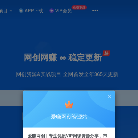
免费下载
项目
APP下载
VIP会员
网创网赚 ∞ 稳定更新
网创资源&实战项目 全网首发全年365天更新
爱赚网创资源站
引流
抖音
直播
剪辑
小红书
电商
爱赚网创 | 专注优质VIP网课资源分享，市