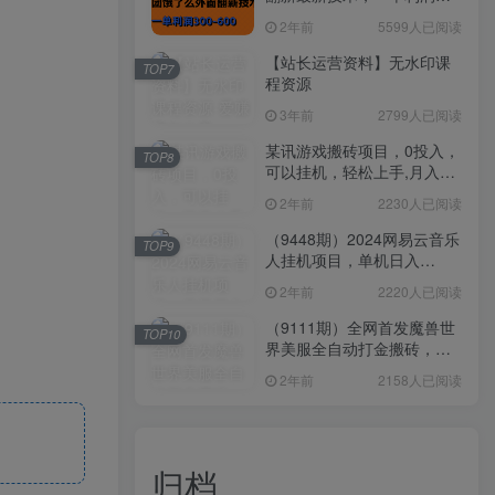
300-600
2年前
5599人已阅读
【站长运营资料】无水印课
TOP7
程资源
3年前
2799人已阅读
某讯游戏搬砖项目，0投入，
TOP8
可以挂机，轻松上手,月入
3000+上不封顶
2年前
2230人已阅读
（9448期）2024网易云音乐
TOP9
人挂机项目，单机日入
150+，无脑月入5000+
2年前
2220人已阅读
（9111期）全网首发魔兽世
TOP10
界美服全自动打金搬砖，日
入1000+，简单好操作，保
2年前
2158人已阅读
姆级教学
归档