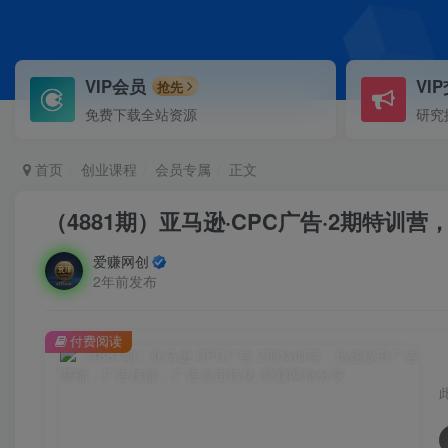
VIP会员
VI
抢先
免费下载全站资源
研究
首页
创业课程
会员专属
正文
（4881期）亚马逊·CPC广告·2期特
爱赚网创
2年前发布
付费阅读