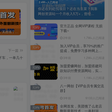
2.4W+人已阅读
你还在到处找项目？还在当韭菜？我靠
网创资源站一个月收入5万+，曾经...
官方正品 全网VIP课程 无损
TOP2
下载~
全网首发，美团饿了么老店翻新最新技术，一单利润300-600
某讯游戏搬砖项目，0投入，可以挂机，轻松上手,月入3000+上不封顶
（9448期）2024网易云音乐人挂机项目，单机日入150+，无脑月入5000+
2年前
1.7W+人已阅读
加入VIP会员，享70%的推广
TOP3
下一篇
提成，免费学习多种网上创
业课程，菜鸟秒变大神！
下车，一单几十
3年前
1.2W+人已阅读
加盟爱赚网创，加盟搭建同
TOP4
款知识付费资源网站，实现
长期稳定被动收入~
3年前
1.1W+人已阅读
八一网创【VIP会员专属交流
TOP5
群】
3年前
9133人已阅读
全网首发，美团饿了么老店
TOP6
翻新最新技术，一单利润