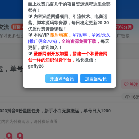
面上收费几百几千的项目资源课程这里全部
都有！
🔰 内容涵盖网赚项目、引流技术、电商运
营、脚本源码等资源，每日稳定更新20-30
P交流
VIP推广
群聊
70%分佣
优质付费资源课程！
🔰 本站VIP
限时特惠，
￥79/年，￥99/永久
探讨更多创业项目路子。
会员专属推广链接
(推广佣金70%)，
全站资源免费下载，
每天
更新，欢迎加入！
🔰
爱赚网创开放加盟，搭建一个和爱赚网
创一样的知识付费平台，
站长微信：
gofly26
，单号日入1200
开通VIP会员
加盟当站长
关注
168
2023抖音0粉星图任务，新手小白无脑搬运，单号日入1200
此内容为付费阅读，请付费后查看
9.9