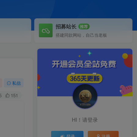
招募站长
推荐
搭建同款网站，自己当老板
私信
5
151
HI！请登录
登录
注册