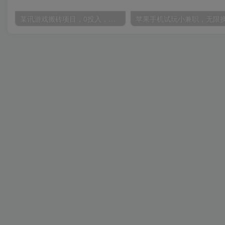
某讯游戏搬砖项目，0投入，可以挂机，轻松上手,月入3000+上不封顶