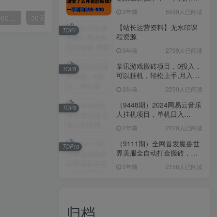
300-600
2年前
5599人已阅读
外面要价高达3980甚至12980的货拉拉搬运项目，保姆式教程解析全过程
30天引爆同城流量，上万家实体店实战营销经验大佬手把手教你抖音同城实体店引流
【站长运营资料】无水印课
TOP7
程资源
3年前
2799人已阅读
某讯游戏搬砖项目，0投入，
TOP8
可以挂机，轻松上手,月入
3000+上不封顶
2年前
2230人已阅读
（9448期）2024网易云音乐
TOP9
人挂机项目，单机日入
150+，无脑月入5000+
2年前
2220人已阅读
（9111期）全网首发魔兽世
TOP10
界美服全自动打金搬砖，日
入1000+，简单好操作，保
2年前
2158人已阅读
姆级教学
归档