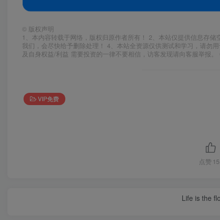
©
版权声明
1、本内容转载于网络，版权归原作者所有！ 2、本站仅提供信息存储
我们，会尽快给予删除处理！ 4、本站全资源仅供测试和学习，请勿用
及自身权益/利益 需要投资的一律不要相信，访客发现请向客服举报。 
VIP免费
点赞
15
Life is the f