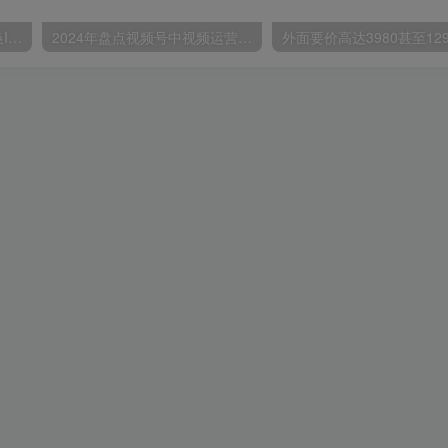
苹果手机试玩小兼职，无限换ID，0本0撸，单机日撸30+
2024年盘点视频号中视频运营，盘点视频号创作分成计划，快速过原创日入300+