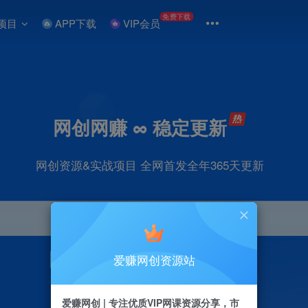
免费下载
项目
APP下载
VIP会员
网创网赚 ∞ 稳定更新
网创资源&实战项目 全网首发全年365天更新
爱赚网创资源站
引流
抖音
直播
剪辑
小红书
电商
爱赚网创 | 专注优质VIP网课资源分享，市