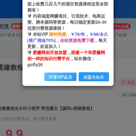
面上收费几百几千的项目资源课程这里全部
都有！
🔰 内容涵盖网赚项目、引流技术、电商运
营、脚本源码等资源，每日稳定更新20-30
P交流
VIP推广
群聊
70%分佣
优质付费资源课程！
🔰 本站VIP
限时特惠，
￥79/年，￥99/永久
探讨更多创业项目路子。
会员专属推广链接
(推广佣金70%)，
全站资源免费下载，
每天
更新，欢迎加入！
🔰
爱赚网创开放加盟，搭建一个和爱赚网
创一样的知识付费平台，
站长微信：
gofly26
搭建教程】
开通VIP会员
加盟当站长
关注
149
搭建微信去水印小程序 带流量主【源码+搭建教程】
此内容为付费阅读，请付费后查看
9.9