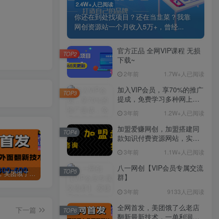
2.4W+人已阅读
你还在到处找项目？还在当韭菜？我靠
网创资源站一个月收入5万+，曾经...
官方正品 全网VIP课程 无损
TOP2
下载~
2年前
1.7W+人已阅读
加入VIP会员，享70%的推广
TOP3
提成，免费学习多种网上创
业课程，菜鸟秒变大神！
3年前
1.2W+人已阅读
加盟爱赚网创，加盟搭建同
TOP4
款知识付费资源网站，实现
长期稳定被动收入~
3年前
1.1W+人已阅读
八一网创【VIP会员专属交流
TOP5
全网首发，美团饿了么老店翻新最新技术，一单利润300-600
某讯游戏搬砖项目，0投入，可以挂机，轻松上手,月入3000+上不封顶
（9448期）2024网易云音乐人挂机项目，单机日入150+，无脑月入5000+
群】
3年前
9133人已阅读
全网首发，美团饿了么老店
下一篇
TOP6
翻新最新技术，一单利润