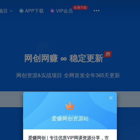
免费下载
项目
APP下载
VIP会员
网创网赚 ∞ 稳定更新
网创资源&实战项目 全网首发全年365天更新
爱赚网创资源站
引流
抖音
直播
剪辑
小红书
电商
爱赚网创 | 专注优质VIP网课资源分享，市