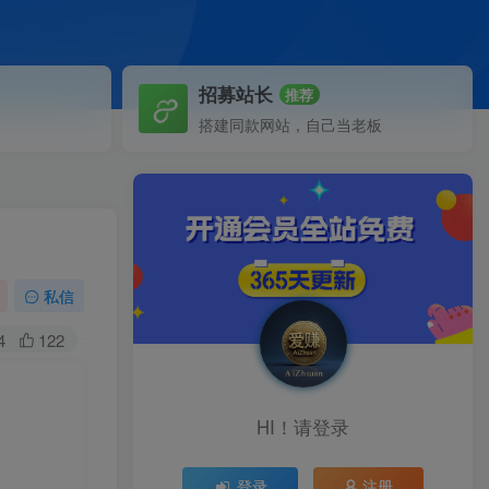
招募站长
推荐
搭建同款网站，自己当老板
私信
4
122
HI！请登录
登录
注册