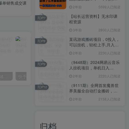
爆单销售成交课
300-600
2年前
5599人已阅读
【站长运营资料】无水印课
TOP7
程资源
3年前
2800人已阅读
某讯游戏搬砖项目，0投入，
TOP8
可以挂机，轻松上手,月入
3000+上不封顶
2年前
2230人已阅读
（9448期）2024网易云音乐
TOP9
人挂机项目，单机日入
150+，无脑月入5000+
2年前
2220人已阅读
【阿里国际站】打造Top店铺&获得优质询盘客户，​95%的国际站讲师不会说的运营技巧
快手美女组合收益拼图引流，创业粉玩法，单日引流50+
（9111期）全网首发魔兽世
TOP10
界美服全自动打金搬砖，日
入1000+，简单好操作，保
2年前
2158人已阅读
姆级教学
归档