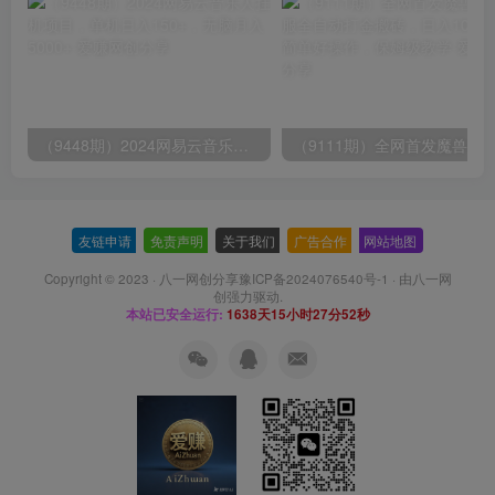
（9448期）2024网易云音乐人挂机项目，单机日入150+，无脑月入5000+
友链申请
-
免责声明
-
关于我们
-
广告合作
-
网站地图
Copyright © 2023 ·
八一网创分享豫ICP备2024076540号-1
· 由
八一网
创
强力驱动.
本站已安全运行:
1638天15小时27分52秒