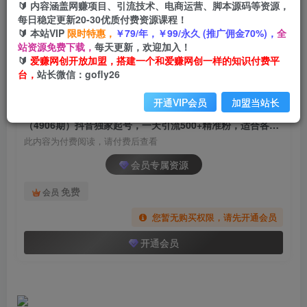
🔰 内容涵盖网赚项目、引流技术、电商运营、脚本源码等资源，
（4906期）抖音独家起号，一天引流500+精准
每日稳定更新20-30优质付费资源课程！
粉，适合各类行业（9节视频课）
🔰 本站VIP
限时特惠，
￥79/年，￥99/永久 (推广佣金70%)，
全
站资源免费下载，
每天更新，欢迎加入！
爱赚网创
关注
私信
🔰
爱赚网创开放加盟，搭建一个和爱赚网创一样的知识付费平
2年前发布
台，
站长微信：gofly26
1726
160
开通VIP会员
加盟当站长
付费阅读
（4906期）抖音独家起号，一天引流500+精准粉，适合各类行业（9节视频课）
此内容为付费阅读，请付费后查看
会员专属资源
免费
会员
您暂无购买权限，请先开通会员
开通会员