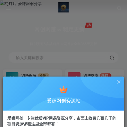
网创网赚 ∞ 稳定更新
网创资源&实战项目 全网首发全年365天更新
输入关键词搜索
VIP会员
VIP交流
抢先
群聊
免费下载全站资源
研究探讨更多创业项目路子。
VIP推广
招募站长
70%分佣
推荐
爱赚网创资源站
会员专属推广链接
搭建同款网站，自己当老板
首页
创业课程
会员专属
正文
爱赚网创 | 专注优质VIP网课资源分享，市面上收费几百几千的
项目资源课程这里全部都有！