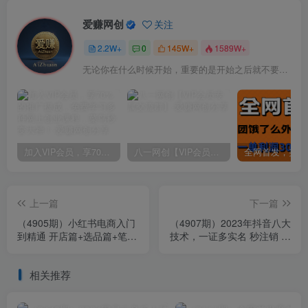
爱赚网创
关注
2.2W+
0
145W+
1589W+
无论你在什么时候开始，重要的是开始之后就不要停止
加入VIP会员，享70%的推广提成，免费学习多种网上创业课程，菜鸟秒变大神！
八一网创【VIP会员专属交流群】
上一篇
下一篇
（4905期）小红书电商入门
（4907期）2023年抖音八大
到精通 开店篇+选品篇+笔记
技术，一证多实名 秒注销 断
篇+剪辑篇+赛道篇+内容篇
抖破投流 永久捞证 钱包注销
+私域篇
等!
相关推荐