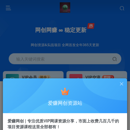
网创网赚 ∞ 稳定更新
网创资源&实战项目 全网首发全年365天更新
输入关键词搜索
VIP会员
VIP交流
抢先
群聊
免费下载全站资源
研究探讨更多创业项目路子。
VIP推广
招募站长
70%分佣
推荐
爱赚网创资源站
会员专属推广链接
搭建同款网站，自己当老板
首页
创业课程
会员免费
正文
爱赚网创 | 专注优质VIP网课资源分享，市面上收费几百几千的
项目资源课程这里全部都有！