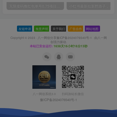
无限接码撸红包单号0.75项目无偿分享给你【揭秘】
小红
友链申请
-
免责声明
-
关于我们
-
广告合作
-
网站地图
Copyright © 2023 ·
八一网创分享豫ICP备2024076540号-1
· 由
八一网
创
强力驱动.
本站已安全运行:
1638天16小时16分14秒
扫码加站长微信
八一网创系统3.0
豫ICP备2024076540号-1