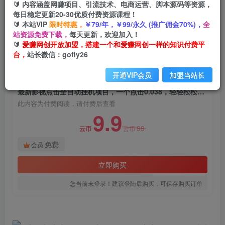
🔰 内容涵盖网赚项目、引流技术、电商运营、脚本源码等资源，
最新影视点击全自动挂机项目，一个点击0.038，
每日稳定更新20-30优质付费资源课程！
轻轻松松日入300+
🔰 本站VIP
限时特惠，
￥79/年，￥99/永久 (推广佣金70%)，
全
站资源免费下载，
每天更新，欢迎加入！
爱赚网创
关注
私信
🔰
爱赚网创开放加盟，搭建一个和爱赚网创一样的知识付费平
2年前发布
台，
站长微信：gofly26
1201
145
开通VIP会员
加盟当站长
付费阅读
最新影视点击全自动挂机项目，一个点击0.038，轻轻松松日入300+
此内容为付费阅读，请付费后查看
9.9
99
云币
云币
免费
会员
立即购买
您当前未登录！建议登陆后购买，可保存购买订单