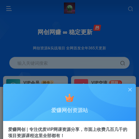
网创网赚 ∞ 稳定更新
网创资源&实战项目 全网首发全年365天更新
输入关键词搜索
VIP会员
VIP交流
抢先
群聊
免费下载全站资源
研究探讨更多创业项目路子。
VIP推广
招募站长
70%分佣
推荐
爱赚网创资源站
会员专属推广链接
搭建同款网站，自己当老板
首页
创业课程
VIP免费
正文
爱赚网创 | 专注优质VIP网课资源分享，市面上收费几百几千的
项目资源课程这里全部都有！