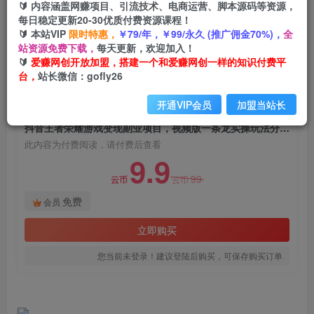
🔰 内容涵盖网赚项目、引流技术、电商运营、脚本源码等资源，
抖音王者荣耀游戏变现副业项目，视频版一条龙实
每日稳定更新20-30优质付费资源课程！
操玩法分享给你
🔰 本站VIP
限时特惠，
￥79/年，￥99/永久 (推广佣金70%)，
全
站资源免费下载，
每天更新，欢迎加入！
爱赚网创
关注
私信
🔰
爱赚网创开放加盟，搭建一个和爱赚网创一样的知识付费平
2年前发布
台，
站长微信：gofly26
1537
121
开通VIP会员
加盟当站长
付费阅读
抖音王者荣耀游戏变现副业项目，视频版一条龙实操玩法分享给你
此内容为付费阅读，请付费后查看
9.9
99
云币
云币
免费
会员
立即购买
您当前未登录！建议登陆后购买，可保存购买订单