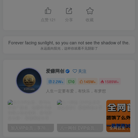
点赞
121
分享
收藏
Forever facing sunlight, so you can not see the shadow of the.
永远面向阳光，这样你就看不见阴影了
爱赚网创
关注
2.2W+
0
145W+
1589W+
人生一定要有爱，有快乐，有梦想
加入VIP会员，享70%的推广提成，免费学习多种网上创业课程，菜鸟秒变大神！
八一网创【VIP会员专属交流群】