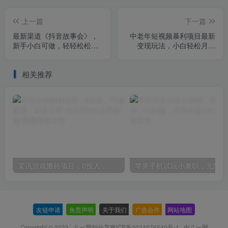
上一篇
下一篇
最新渠道《抖音故事会》，
中老年短视频暴利项目最新
新手小白可做，轻轻松松日
变现玩法，小白轻松月入
入三位数
1w+
相关推荐
某讯游戏搬砖项目，0投入，可以挂机，轻松上手,月入3000+上不封顶
友链申请
-
免责声明
-
关于我们
-
广告合作
-
网站地图
Copyright © 2023 ·
八一网创分享豫ICP备2024076540号-1
· 由
八一网