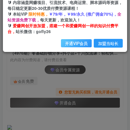
🔰 内容涵盖网赚项目、引流技术、电商运营、脚本源码等资源，
（4970期）零基础好物分享+抖小店+千川投流
每日稳定更新20-30优质付费资源课程！
课：轻松快速起号，快速学会抖音投流
🔰 本站VIP
限时特惠，
￥79/年，￥99/永久 (推广佣金70%)，
全
站资源免费下载，
每天更新，欢迎加入！
爱赚网创
关注
私信
🔰
爱赚网创开放加盟，搭建一个和爱赚网创一样的知识付费平
2年前发布
台，
站长微信：gofly26
1425
44
开通VIP会员
加盟当站长
付费阅读
（4970期）零基础好物分享+抖小店+千川投流课：轻松快速起号，快速学会抖音投流
此内容为付费阅读，请付费后查看
会员专属资源
免费
会员
您暂无购买权限，请先开通会员
开通会员