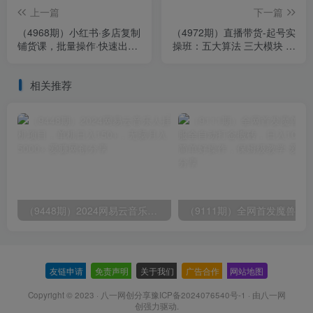
上一篇
下一篇
（4968期）小红书·多店复制
（4972期）直播带货-起号实
铺货课，批量操作·快速出单·
操班：五大算法 三大模块 八
日出百单（更新2023年2
大步骤 9个技巧抖音快速记
月）
号
相关推荐
（9448期）2024网易云音乐人挂机项目，单机日入150+，无脑月入5000+
友链申请
-
免责声明
-
关于我们
-
广告合作
-
网站地图
Copyright © 2023 ·
八一网创分享豫ICP备2024076540号-1
· 由
八一网
创
强力驱动.