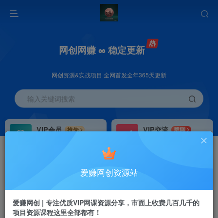
网创网赚 ∞ 稳定更新
网创资源&实战项目 全网首发全年365天更新
输入关键词搜索
VIP会员
VIP交流
抢先
群聊
免费下载全站资源
研究探讨更多创业项目路子。
VIP推广
招募站长
70%分佣
推荐
爱赚网创资源站
会员专属推广链接
搭建同款网站，自己当老板
首页
创业课程
会员专属
正文
爱赚网创 | 专注优质VIP网课资源分享，市面上收费几百几千的
项目资源课程这里全部都有！