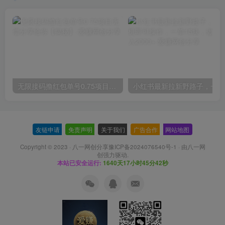
无限接码撸红包单号0.75项目无偿分享给你【揭秘】
小红
友链申请
-
免责声明
-
关于我们
-
广告合作
-
网站地图
Copyright © 2023 ·
八一网创分享豫ICP备2024076540号-1
· 由
八一网
创
强力驱动.
本站已安全运行:
1640天17小时45分43秒