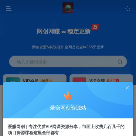
网创网赚 ∞ 稳定更新
网创资源&实战项目 全网首发全年365天更新
输入关键词搜索
VIP会员
VIP交流
抢先
群聊
免费下载全站资源
研究探讨更多创业项目路子。
VIP推广
招募站长
70%分佣
推荐
爱赚网创资源站
会员专属推广链接
搭建同款网站，自己当老板
首页
创业课程
会员免费
正文
爱赚网创 | 专注优质VIP网课资源分享，市面上收费几百几千的
项目资源课程这里全部都有！