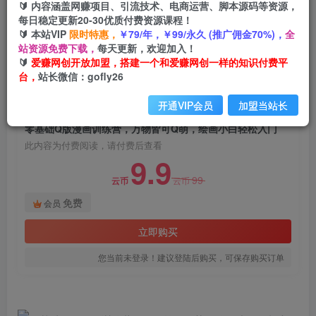
🔰 内容涵盖网赚项目、引流技术、电商运营、脚本源码等资源，
零基础Q版漫画训练营，万物皆可Q萌，绘画小白
每日稳定更新20-30优质付费资源课程！
轻松入门
🔰 本站VIP
限时特惠，
￥79/年，￥99/永久 (推广佣金70%)，
全
站资源免费下载，
每天更新，欢迎加入！
爱赚网创
关注
私信
🔰
爱赚网创开放加盟，搭建一个和爱赚网创一样的知识付费平
2年前发布
台，
站长微信：gofly26
556
174
开通VIP会员
加盟当站长
付费阅读
零基础Q版漫画训练营，万物皆可Q萌，绘画小白轻松入门
此内容为付费阅读，请付费后查看
9.9
99
云币
云币
免费
会员
立即购买
您当前未登录！建议登陆后购买，可保存购买订单