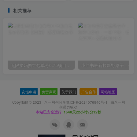
相关推荐
无限接码撸红包单号0.75项目无偿分享给你【揭秘】
小红
友链申请
-
免责声明
-
关于我们
-
广告合作
-
网站地图
Copyright © 2023 ·
八一网创分享豫ICP备2024076540号-1
· 由
八一网
创
强力驱动.
本站已安全运行:
1640天22小时9分13秒