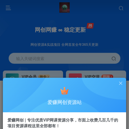
网创网赚 ∞ 稳定更新
网创资源&实战项目 全网首发全年365天更新
输入关键词搜索
VIP会员
VIP交流
抢先
群聊
免费下载全站资源
研究探讨更多创业项目路子。
VIP推广
招募站长
70%分佣
推荐
爱赚网创资源站
会员专属推广链接
搭建同款网站，自己当老板
首页
创业课程
会员免费
正文
爱赚网创 | 专注优质VIP网课资源分享，市面上收费几百几千的
项目资源课程这里全部都有！