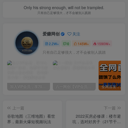
Only his strong enough, will not be trampled.
只有自己足够强大，才不会被别人践踏
爱赚网创
关注
2.2W+
0
145W+
1590W+
只有自己足够强大，才不会被别人践踏
加入VIP会员，享70%的推广提成，免费学习多种网上创业课程，菜鸟秒变大神！
八一网创【VIP会员专属交流群】
上一篇
下一篇
谷歌地图（三维地图）看世
2022买房必修课：楼市避
界，最新火爆短视频玩法
坑，选对好房子（21节干货
课程）