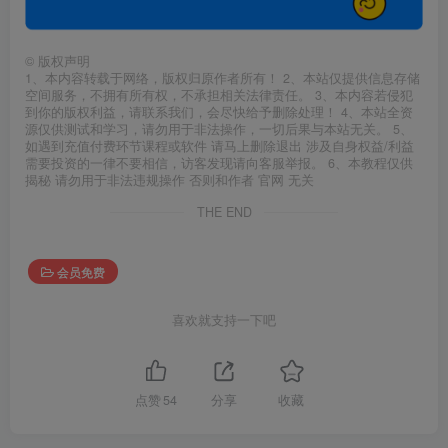
©
版权声明
1、本内容转载于网络，版权归原作者所有！ 2、本站仅提供信息存储
空间服务，不拥有所有权，不承担相关法律责任。 3、本内容若侵犯
到你的版权利益，请联系我们，会尽快给予删除处理！ 4、本站全资
源仅供测试和学习，请勿用于非法操作，一切后果与本站无关。 5、
如遇到充值付费环节课程或软件 请马上删除退出 涉及自身权益/利益
需要投资的一律不要相信，访客发现请向客服举报。 6、本教程仅供
揭秘 请勿用于非法违规操作 否则和作者 官网 无关
THE END
会员免费
喜欢就支持一下吧
点赞
54
分享
收藏