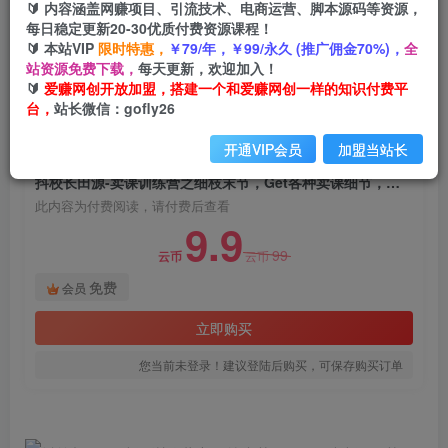
🔰 内容涵盖网赚项目、引流技术、电商运营、脚本源码等资源，
抖校长田源-卖课训练营之细枝末节，Get各种卖课
每日稳定更新20-30优质付费资源课程！
细节，提高课程转换
🔰 本站VIP
限时特惠，
￥79/年，￥99/永久 (推广佣金70%)，
全
站资源免费下载，
每天更新，欢迎加入！
爱赚网创
关注
私信
🔰
爱赚网创开放加盟，搭建一个和爱赚网创一样的知识付费平
2年前发布
台，
站长微信：gofly26
1875
54
开通VIP会员
加盟当站长
付费阅读
抖校长田源-卖课训练营之细枝末节，Get各种卖课细节，提高课程转换
此内容为付费阅读，请付费后查看
9.9
99
云币
云币
免费
会员
立即购买
您当前未登录！建议登陆后购买，可保存购买订单