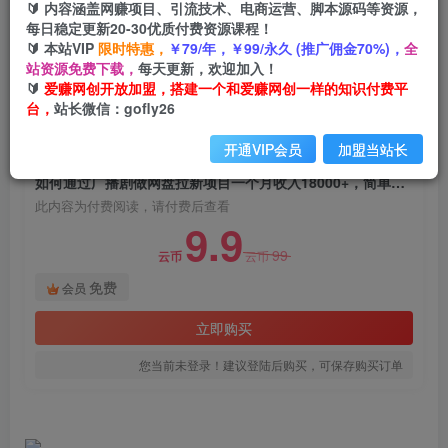
🔰 内容涵盖网赚项目、引流技术、电商运营、脚本源码等资源，
如何通过广播剧做网盘拉新项目一个月收入
每日稳定更新20-30优质付费资源课程！
18000+，简单粗暴，新玩法曝光
🔰 本站VIP
限时特惠，
￥79/年，￥99/永久 (推广佣金70%)，
全
站资源免费下载，
每天更新，欢迎加入！
爱赚网创
关注
私信
🔰
爱赚网创开放加盟，搭建一个和爱赚网创一样的知识付费平
2年前发布
台，
站长微信：gofly26
800
48
开通VIP会员
加盟当站长
付费阅读
如何通过广播剧做网盘拉新项目一个月收入18000+，简单粗暴，新玩法曝光
此内容为付费阅读，请付费后查看
9.9
99
云币
云币
免费
会员
立即购买
您当前未登录！建议登陆后购买，可保存购买订单