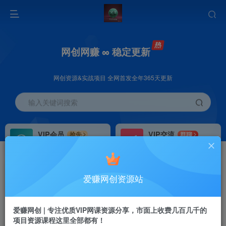
网创网赚 ∞ 稳定更新
网创资源&实战项目 全网首发全年365天更新
输入关键词搜索
VIP会员
VIP交流
抢先
群聊
免费下载全站资源
研究探讨更多创业项目路子。
VIP推广
招募站长
70%分佣
推荐
爱赚网创资源站
会员专属推广链接
搭建同款网站，自己当老板
首页
创业课程
VIP免费
正文
爱赚网创 | 专注优质VIP网课资源分享，市面上收费几百几千的
项目资源课程这里全部都有！