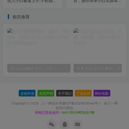
投入小白极速上手,手机稳定
目，操作简单小白实操单号
日入300+
月入1500+可以矩阵（全套
教程）
相关推荐
某讯游戏搬砖项目，0投入，可以挂机，轻松上手,月入3000+上不封顶
友链申请
-
免责声明
-
关于我们
-
广告合作
-
网站地图
Copyright © 2023 ·
八一网创分享豫ICP备2024076540号-1
· 由
八一网
创
强力驱动.
本站已安全运行:
1641天0小时30分1秒