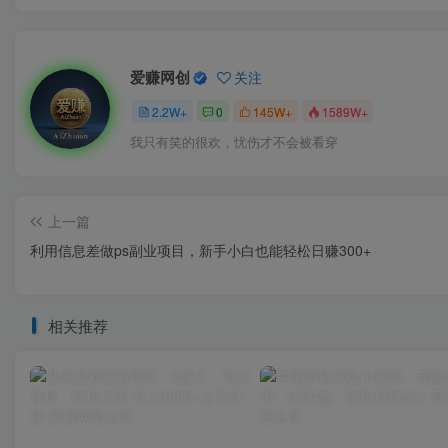
爱赚网创
关注
2.2W+
0
145W+
1589W+
我只有笑的很欢，忧伤才不会被看穿
上一篇
利用信息差做ps副业项目，新手小白也能轻松日赚300+
相关推荐