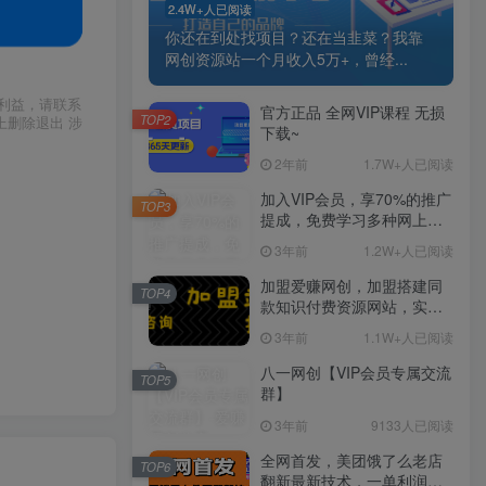
2.4W+人已阅读
你还在到处找项目？还在当韭菜？我靠
网创资源站一个月收入5万+，曾经...
利益，请联系
官方正品 全网VIP课程 无损
TOP2
上删除退出 涉
下载~
2年前
1.7W+人已阅读
加入VIP会员，享70%的推广
TOP3
提成，免费学习多种网上创
业课程，菜鸟秒变大神！
3年前
1.2W+人已阅读
加盟爱赚网创，加盟搭建同
TOP4
款知识付费资源网站，实现
长期稳定被动收入~
3年前
1.1W+人已阅读
八一网创【VIP会员专属交流
TOP5
群】
3年前
9133人已阅读
全网首发，美团饿了么老店
TOP6
翻新最新技术，一单利润