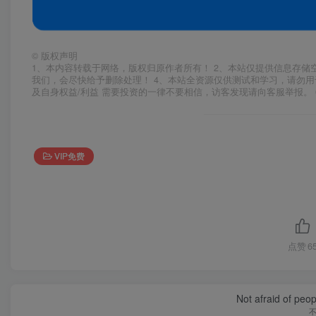
©
版权声明
1、本内容转载于网络，版权归原作者所有！ 2、本站仅提供信息存储
我们，会尽快给予删除处理！ 4、本站全资源仅供测试和学习，请勿用
及自身权益/利益 需要投资的一律不要相信，访客发现请向客服举报。 
VIP免费
点赞
6
Not afraid of peop