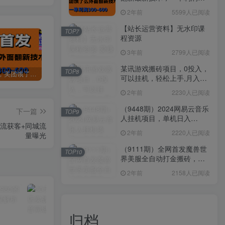
300-600
2年前
5599人已阅读
【站长运营资料】无水印课
TOP7
程资源
3年前
2799人已阅读
某讯游戏搬砖项目，0投入，
TOP8
全网首发，美团饿了么老店翻新最新技术，一单利润300-600
某讯游戏搬砖项目，0投入，可以挂机，轻松上手,月入3000+上不封顶
（9448期）2024网易云音乐人挂机项目，单机日入150+，无脑月入5000+
可以挂机，轻松上手,月入
3000+上不封顶
2年前
2230人已阅读
（9448期）2024网易云音乐
下一篇
TOP9
人挂机项目，单机日入
流获客+同城流
150+，无脑月入5000+
2年前
2220人已阅读
量曝光
（9111期）全网首发魔兽世
TOP10
界美服全自动打金搬砖，日
入1000+，简单好操作，保
2年前
2158人已阅读
姆级教学
归档