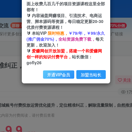
面上收费几百几千的项目资源课程这里全部
都有！
🔰 内容涵盖网赚项目、引流技术、电商运
营、脚本源码等资源，每日稳定更新20-30
P交流
VIP推广
群聊
70%分佣
优质付费资源课程！
🔰 本站VIP
限时特惠，
￥79/年，￥99/永久
探讨更多创业项目路子。
会员专属推广链接
(推广佣金70%)，
全站资源免费下载，
每天
更新，欢迎加入！
🔰
爱赚网创开放加盟，搭建一个和爱赚网
创一样的知识付费平台，
站长微信：
gofly26
准纠正，解除流量限制，自然推流提升
开通VIP会员
加盟当站长
关注
17
同城账号付费投放运营优化提升，定位精准纠正，解除流量限制，自然推
此内容为付费阅读，请付费后查看
9.9