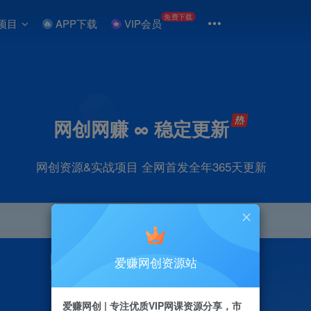
免费下载
项目
APP下载
VIP会员
网创网赚 ∞ 稳定更新
网创资源&实战项目 全网首发全年365天更新
爱赚网创资源站
引流
抖音
直播
剪辑
小红书
电商
爱赚网创 | 专注优质VIP网课资源分享，市