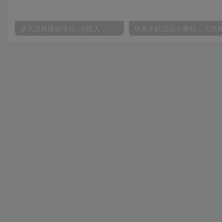
某讯游戏搬砖项目，0投入，可以挂机，轻松上手,月入3000+上不封顶