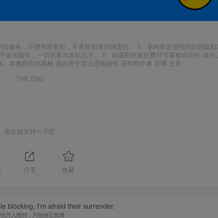
空间服务，不拥有所有权，不承担相关法律责任。 3、本内容若侵犯到你的版权
于非法操作，一切后果与本站无关。 5、如遇到充值付费环节课程或软件 请马
6、本教程仅供揭秘 请勿用于非法违规操作 否则和作者 官网 无关
THE END
喜欢就支持一下吧
5
分享
收藏
le blocking, I'm afraid their surrender.
不怕万人阻挡，只怕自己投降