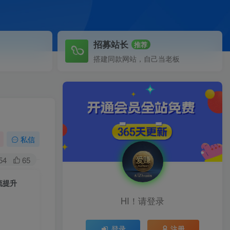
招募站长
推荐
搭建同款网站，自己当老板
私信
54
65
流提升
HI！请登录
登录
注册