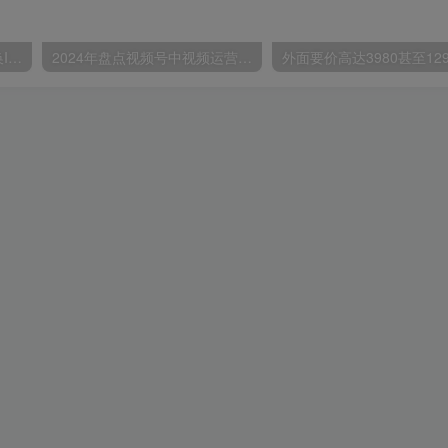
苹果手机试玩小兼职，无限换ID，0本0撸，单机日撸30+
2024年盘点视频号中视频运营，盘点视频号创作分成计划，快速过原创日入300+