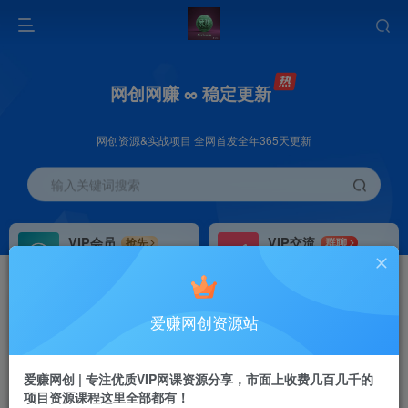
网创网赚 ∞ 稳定更新
网创资源&实战项目 全网首发全年365天更新
输入关键词搜索
VIP会员
VIP交流
抢先
群聊
免费下载全站资源
研究探讨更多创业项目路子。
VIP推广
招募站长
70%分佣
推荐
爱赚网创资源站
会员专属推广链接
搭建同款网站，自己当老板
首页
创业课程
会员免费
正文
爱赚网创 | 专注优质VIP网课资源分享，市面上收费几百几千的
项目资源课程这里全部都有！