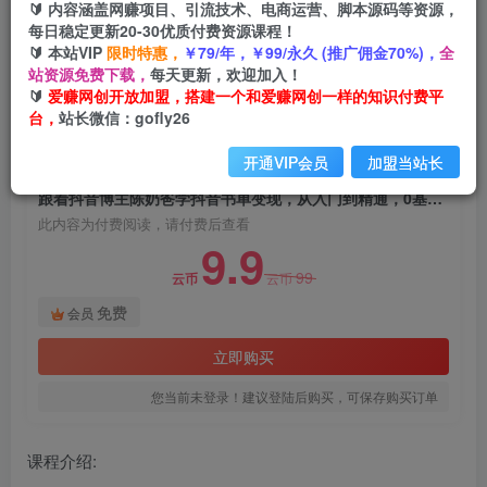
🔰 内容涵盖网赚项目、引流技术、电商运营、脚本源码等资源，
跟着抖音博主陈奶爸学抖音书单变现，从入门到精
每日稳定更新20-30优质付费资源课程！
通，0基础抖音赚钱教程
🔰 本站VIP
限时特惠，
￥79/年，￥99/永久 (推广佣金70%)，
全
站资源免费下载，
每天更新，欢迎加入！
爱赚网创
关注
私信
🔰
爱赚网创开放加盟，搭建一个和爱赚网创一样的知识付费平
2年前发布
台，
站长微信：gofly26
1869
122
开通VIP会员
加盟当站长
付费阅读
跟着抖音博主陈奶爸学抖音书单变现，从入门到精通，0基础抖音赚钱教程
此内容为付费阅读，请付费后查看
9.9
99
云币
云币
免费
会员
立即购买
您当前未登录！建议登陆后购买，可保存购买订单
课程介绍: