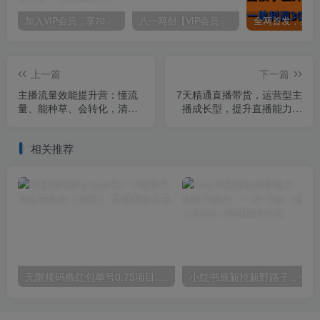
加入VIP会员，享70%的推广提成，免费学习多种网上创业课程，菜鸟秒变大神！
八一网创【VIP会员专属交流群】
上一篇
下一篇
主播流量效能提升营：懂流
7天精通直播带货，运营型主
量、能种草、会转化，清晰
播成长型，提升直播能力与
明确方法规则
技巧（19节课）
相关推荐
无限接码撸红包单号0.75项目无偿分享给你【揭秘】
小红