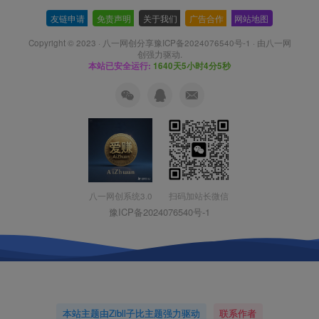
友链申请
-
免责声明
-
关于我们
-
广告合作
-
网站地图
Copyright © 2023 ·
八一网创分享豫ICP备2024076540号-1
· 由
八一网
创
强力驱动.
本站已安全运行:
1640天5小时4分6秒
扫码加站长微信
八一网创系统3.0
豫ICP备2024076540号-1
本站主题由Zibll子比主题强力驱动
联系作者