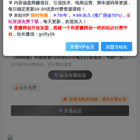
🔰 内容涵盖网赚项目、引流技术、电商运营、脚本源码等资源，
（5008期）外面收费1280的JJ斗地主打金项目，
每日稳定更新20-30优质付费资源课程！
号称一天300+【永久脚本+操作教程】
🔰 本站VIP
限时特惠，
￥79/年，￥99/永久 (推广佣金70%)，
全
站资源免费下载，
每天更新，欢迎加入！
爱赚网创
关注
私信
🔰
爱赚网创开放加盟，搭建一个和爱赚网创一样的知识付费平
2年前发布
台，
站长微信：gofly26
1439
115
开通VIP会员
加盟当站长
付费阅读
（5008期）外面收费1280的JJ斗地主打金项目，号称一天300+【永久脚本+操作教程】
此内容为付费阅读，请付费后查看
会员专属资源
免费
会员
您暂无购买权限，请先开通会员
开通会员