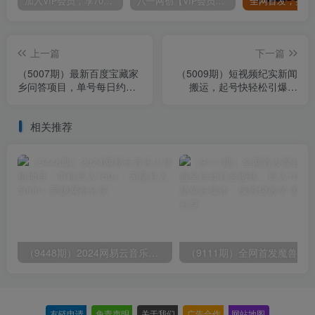
加入VIP会员，享70%的推广提成，免费学习多种网上创业课程，菜鸟秒变大神！
八一网创【VIP会员专属交流群】
上一篇
下一篇
（5007期）最新百度宝藏家
（5009期）短视频纪实新闻
乡问答项目，单号每日约
搬运，起号快轻松引爆流
8+，挂1小时即可【脚本+操
量，可接广告变现（教程+素
作教程】
材）
相关推荐
（9448期）2024网易云音乐人挂机项目，单机日入150+，无脑月入5000+
友链申请
-
免责声明
-
关于我们
-
广告合作
-
网站地图