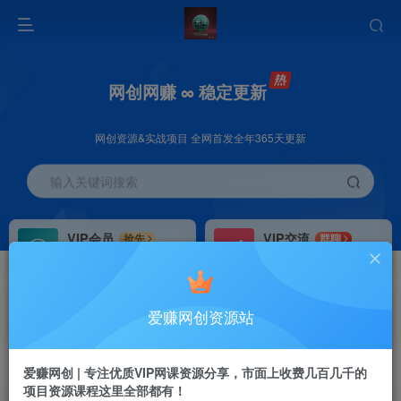
网创网赚 ∞ 稳定更新
网创资源&实战项目 全网首发全年365天更新
输入关键词搜索
VIP会员
VIP交流
抢先
群聊
免费下载全站资源
研究探讨更多创业项目路子。
VIP推广
招募站长
70%分佣
推荐
爱赚网创资源站
会员专属推广链接
搭建同款网站，自己当老板
首页
创业课程
会员专属
正文
爱赚网创 | 专注优质VIP网课资源分享，市面上收费几百几千的
项目资源课程这里全部都有！