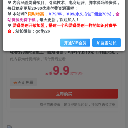
🔰 内容涵盖网赚项目、引流技术、电商运营、脚本源码等资源，
收费3980的流量工厂回粉项目，号称1个粉10元
每日稳定更新20-30优质付费资源课程！
【详细玩法教程解析】
🔰 本站VIP
限时特惠，
￥79/年，￥99/永久 (推广佣金70%)，
全
站资源免费下载，
每天更新，欢迎加入！
爱赚网创
关注
私信
🔰
爱赚网创开放加盟，搭建一个和爱赚网创一样的知识付费平
2年前发布
台，
站长微信：gofly26
609
43
开通VIP会员
加盟当站长
付费阅读
收费3980的流量工厂回粉项目，号称1个粉10元【详细玩法教程解析】
此内容为付费阅读，请付费后查看
9.9
99
云币
云币
免费
会员
立即购买
您当前未登录！建议登陆后购买，可保存购买订单