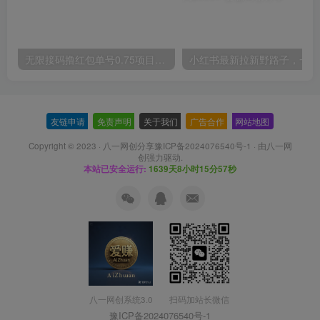
无限接码撸红包单号0.75项目无偿分享给你【揭秘】
小红
友链申请
-
免责声明
-
关于我们
-
广告合作
-
网站地图
Copyright © 2023 ·
八一网创分享豫ICP备2024076540号-1
· 由
八一网
创
强力驱动.
本站已安全运行:
1639天8小时15分58秒
扫码加站长微信
八一网创系统3.0
豫ICP备2024076540号-1