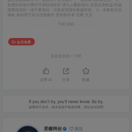
如遇到充值付费环节课程或软件 请马上删除退出 涉及自身权益/利益
需要投资的一律不要相信，访客发现请向客服举报。 6、本教程仅供
揭秘 请勿用于非法违规操作 否则和作者 官网 无关
THE END
会员免费
喜欢就支持一下吧
点赞
43
分享
收藏
If you don’t try, you’ll never know. So try.
如果你不去试，你永远也不知道结果，所以去试试吧
爱赚网创
关注