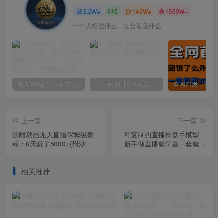
2.2W+
0
145W+
1589W+
一个人相信什么，就会看见什么
加入VIP会员，享70%的推广提成，免费学习多种网上创业课程，菜鸟秒变大神！
八一网创【VIP会员专属交流群】
上一篇
下一篇
沙雕动画无人直播保姆级教
可复制的直播操盘手模型：
程：6天赚了5000+(附沙雕
新手做直播就学这一套就够
素材+倒计时+礼物素材)
了（12节课）
相关推荐