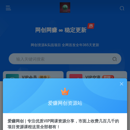
网创网赚 ∞ 稳定更新
网创资源&实战项目 全网首发全年365天更新
输入关键词搜索
VIP会员
VIP交流
抢先
群聊
免费下载全站资源
研究探讨更多创业项目路子。
VIP推广
招募站长
70%分佣
推荐
爱赚网创资源站
会员专属推广链接
搭建同款网站，自己当老板
首页
创业课程
会员免费
正文
爱赚网创 | 专注优质VIP网课资源分享，市面上收费几百几千的
项目资源课程这里全部都有！