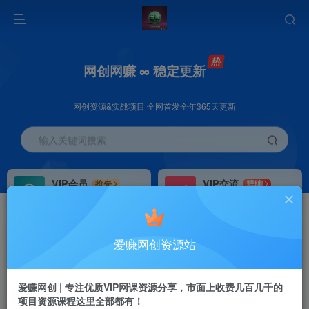
网创网赚 ∞ 稳定更新
网创资源&实战项目 全网首发全年365天更新
输入关键词搜索
VIP会员
VIP交流
抢先
群聊
免费下载全站资源
研究探讨更多创业项目路子。
VIP推广
招募站长
70%分佣
推荐
爱赚网创资源站
会员专属推广链接
搭建同款网站，自己当老板
首页
创业课程
会员免费
正文
爱赚网创 | 专注优质VIP网课资源分享，市面上收费几百几千的
项目资源课程这里全部都有！