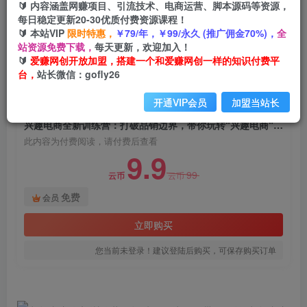
🔰 内容涵盖网赚项目、引流技术、电商运营、脚本源码等资源，
兴趣电商全新训练营：打破品销边界，带你玩转
每日稳定更新20-30优质付费资源课程！
“兴趣电商“实现业务增长
🔰 本站VIP
限时特惠，
￥79/年，￥99/永久 (推广佣金70%)，
全
站资源免费下载，
每天更新，欢迎加入！
爱赚网创
关注
私信
🔰
爱赚网创开放加盟，搭建一个和爱赚网创一样的知识付费平
2年前发布
台，
站长微信：gofly26
1416
176
开通VIP会员
加盟当站长
付费阅读
兴趣电商全新训练营：打破品销边界，带你玩转“兴趣电商“实现业务增长
此内容为付费阅读，请付费后查看
9.9
99
云币
云币
免费
会员
立即购买
您当前未登录！建议登陆后购买，可保存购买订单