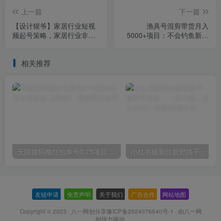
上一篇
下一篇
【设计猩爷】家居行业短视
渔具号混剪带货月入
频起号策略，家居行业非主
5000+项目：不会钓鱼新手
流短视频策略课价值4980元
也可以做，一个稳定的副业
相关推荐
无限接码撸红包单号0.75项目无偿分享给你【揭秘】
小红
友链申请
-
免责声明
-
关于我们
-
广告合作
-
网站地图
Copyright © 2023 ·
八一网创分享豫ICP备2024076540号-1
· 由
八一网
创
强力驱动.