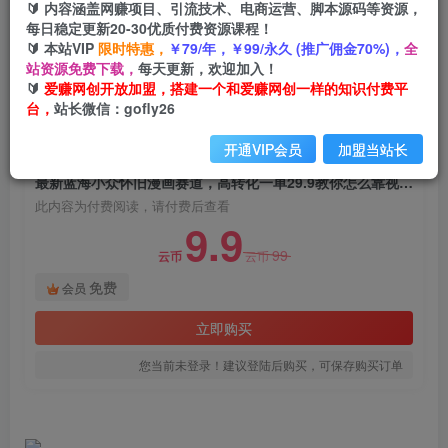
🔰 内容涵盖网赚项目、引流技术、电商运营、脚本源码等资源，
最新蓝海小众怀旧漫画赛道，高转化一单29.9教你
每日稳定更新20-30优质付费资源课程！
怎么靠视频平台引流变现
🔰 本站VIP
限时特惠，
￥79/年，￥99/永久 (推广佣金70%)，
全
站资源免费下载，
每天更新，欢迎加入！
爱赚网创
关注
私信
🔰
爱赚网创开放加盟，搭建一个和爱赚网创一样的知识付费平
2年前发布
台，
站长微信：gofly26
1498
33
开通VIP会员
加盟当站长
付费阅读
最新蓝海小众怀旧漫画赛道，高转化一单29.9教你怎么靠视频平台引流变现
此内容为付费阅读，请付费后查看
9.9
99
云币
云币
免费
会员
立即购买
您当前未登录！建议登陆后购买，可保存购买订单