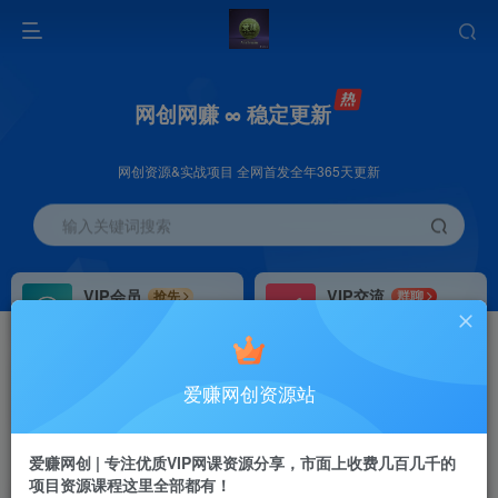
网创网赚 ∞ 稳定更新
网创资源&实战项目 全网首发全年365天更新
输入关键词搜索
VIP会员
VIP交流
抢先
群聊
免费下载全站资源
研究探讨更多创业项目路子。
VIP推广
招募站长
70%分佣
推荐
爱赚网创资源站
会员专属推广链接
搭建同款网站，自己当老板
首页
创业课程
VIP免费
正文
爱赚网创 | 专注优质VIP网课资源分享，市面上收费几百几千的
项目资源课程这里全部都有！