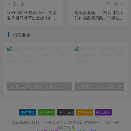
上一篇
下一篇
GPT和AI绘图学习班，文案
超级蓝海项目，抖音引流宝
制作引导并写出爆款小红书
妈粉的最新思路，门槛低适
推文、AI换脸、客服话术回
合0基础小白，轻松日入
复等
500+
相关推荐
某讯游戏搬砖项目，0投入，可以挂机，轻松上手,月入3000+上不封顶
友链申请
-
免责声明
-
关于我们
-
广告合作
-
网站地图
Copyright © 2023 ·
八一网创分享豫ICP备2024076540号-1
· 由
八一网
创
强力驱动.