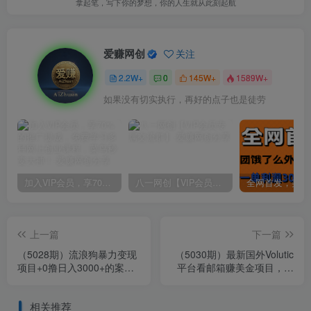
拿起笔，写下你的梦想，你的人生就从此刻起航
爱赚网创
关注
2.2W+
0
145W+
1589W+
如果没有切实执行，再好的点子也是徒劳
加入VIP会员，享70%的推广提成，免费学习多种网上创业课程，菜鸟秒变大神！
八一网创【VIP会员专属交流群】
上一篇
下一篇
（5028期）流浪狗暴力变现
（5030期）最新国外Volutic
项目+0撸日入3000+的案例
平台看邮箱赚美金项目，每
分享课【项目流程+操作详
月最少稳定低保5000+【详
解】
细教程】
相关推荐