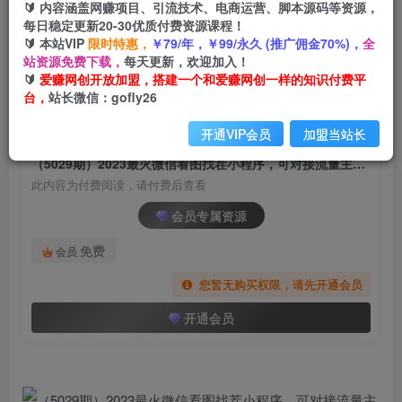
🔰 内容涵盖网赚项目、引流技术、电商运营、脚本源码等资源，
（5029期）2023最火微信看图找茬小程序，可对
每日稳定更新20-30优质付费资源课程！
接流量主【源码+教程】
🔰 本站VIP
限时特惠，
￥79/年，￥99/永久 (推广佣金70%)，
全
站资源免费下载，
每天更新，欢迎加入！
爱赚网创
关注
私信
🔰
爱赚网创开放加盟，搭建一个和爱赚网创一样的知识付费平
2年前发布
台，
站长微信：gofly26
762
132
开通VIP会员
加盟当站长
付费阅读
（5029期）2023最火微信看图找茬小程序，可对接流量主【源码+教程】
此内容为付费阅读，请付费后查看
会员专属资源
免费
会员
您暂无购买权限，请先开通会员
开通会员