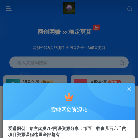
网创网赚 ∞ 稳定更新
网创资源&实战项目 全网首发全年365天更新
输入关键词搜索
VIP会员
VIP交流
抢先
群聊
免费下载全站资源
研究探讨更多创业项目路子。
VIP推广
招募站长
70%分佣
推荐
爱赚网创资源站
会员专属推广链接
搭建同款网站，自己当老板
首页
创业课程
会员专属
正文
爱赚网创 | 专注优质VIP网课资源分享，市面上收费几百几千的
项目资源课程这里全部都有！