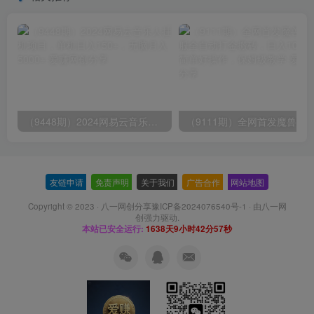
（9448期）2024网易云音乐人挂机项目，单机日入150+，无脑月入5000+
友链申请
-
免责声明
-
关于我们
-
广告合作
-
网站地图
Copyright © 2023 ·
八一网创分享豫ICP备2024076540号-1
· 由
八一网
创
强力驱动.
本站已安全运行:
1638天9小时42分58秒