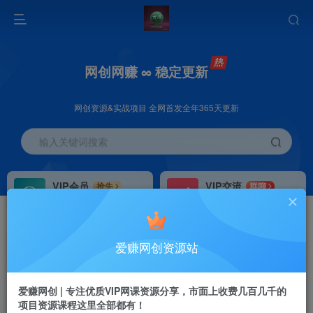
网创网赚 ∞ 稳定更新
网创资源&实战项目 全网首发全年365天更新
输入关键词搜索
VIP会员
VIP交流
抢先
群聊
免费下载全站资源
研究探讨更多创业项目路子。
VIP推广
招募站长
70%分佣
推荐
爱赚网创资源站
会员专属推广链接
搭建同款网站，自己当老板
首页
创业课程
会员专属
正文
爱赚网创 | 专注优质VIP网课资源分享，市面上收费几百几千的
项目资源课程这里全部都有！