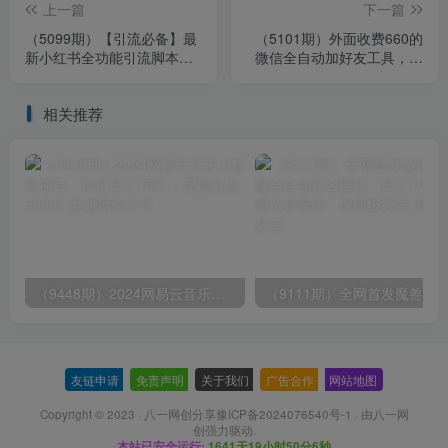
上一篇
下一篇
（5099期）【引流必备】最
（5101期）外面收费660的
新小红书全功能引流脚本，
微信全自动加好友工具，解
解放双手自动引流【脚本+教
放双手自动添加【永久脚本
程】
+教程】
相关推荐
（9448期）2024网易云音乐人挂机项目，单机日入150+，无脑月入5000+
友链申请
-
免责声明
-
关于我们
-
广告合作
-
网站地图
Copyright © 2023 ·
八一网创分享豫ICP备2024076540号-1
· 由
八一网
创
强力驱动.
本站已安全运行:
1641天19小时50分7秒