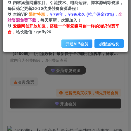
🔰 内容涵盖网赚项目、引流技术、电商运营、脚本源码等资源，
（5100期）【引流必备】最新快手全功能引流脚
每日稳定更新20-30优质付费资源课程！
本，解放双手自动引流【脚本+教程】
🔰 本站VIP
限时特惠，
￥79/年，￥99/永久 (推广佣金70%)，
全
站资源免费下载，
每天更新，欢迎加入！
爱赚网创
关注
私信
🔰
爱赚网创开放加盟，搭建一个和爱赚网创一样的知识付费平
2年前发布
台，
站长微信：gofly26
1422
52
开通VIP会员
加盟当站长
付费阅读
（5100期）【引流必备】最新快手全功能引流脚本，解放双手自动引流【脚本+教程】
此内容为付费阅读，请付费后查看
会员专属资源
免费
会员
您暂无购买权限，请先开通会员
开通会员