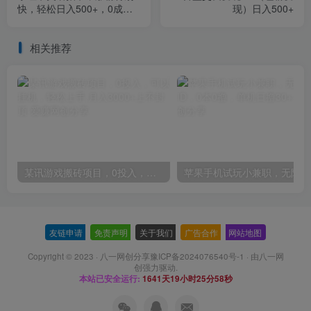
快，轻松日入500+，0成本
现）日入500+
操作
相关推荐
某讯游戏搬砖项目，0投入，可以挂机，轻松上手,月入3000+上不封顶
友链申请
-
免责声明
-
关于我们
-
广告合作
-
网站地图
Copyright © 2023 ·
八一网创分享豫ICP备2024076540号-1
· 由
八一网
创
强力驱动.
本站已安全运行:
1641天19小时25分59秒