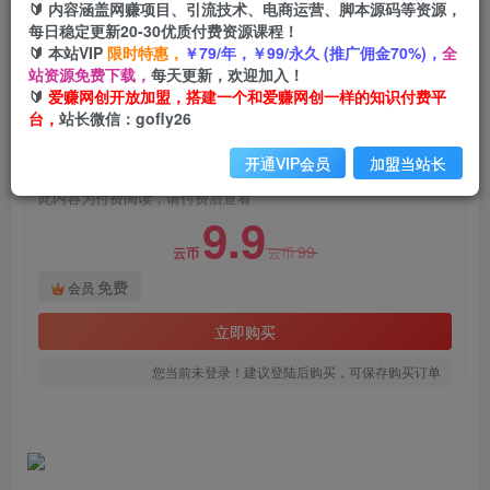
🔰 内容涵盖网赚项目、引流技术、电商运营、脚本源码等资源，
AI数字人换脸，可做直播（教程+软件）
每日稳定更新20-30优质付费资源课程！
🔰 本站VIP
限时特惠，
￥79/年，￥99/永久 (推广佣金70%)，
全
爱赚网创
关注
私信
站资源免费下载，
每天更新，欢迎加入！
2年前发布
🔰
爱赚网创开放加盟，搭建一个和爱赚网创一样的知识付费平
1246
97
台，
站长微信：gofly26
付费阅读
开通VIP会员
加盟当站长
AI数字人换脸，可做直播（教程+软件）
此内容为付费阅读，请付费后查看
9.9
99
云币
云币
免费
会员
立即购买
您当前未登录！建议登陆后购买，可保存购买订单