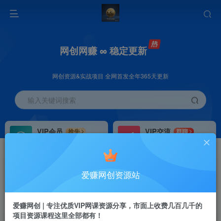
网创网赚 ∞ 稳定更新
网创资源&实战项目 全网首发全年365天更新
输入关键词搜索
VIP会员
VIP交流
抢先
群聊
免费下载全站资源
研究探讨更多创业项目路子。
VIP推广
招募站长
70%分佣
推荐
爱赚网创资源站
会员专属推广链接
搭建同款网站，自己当老板
首页
创业课程
VIP免费
正文
爱赚网创 | 专注优质VIP网课资源分享，市面上收费几百几千的
项目资源课程这里全部都有！