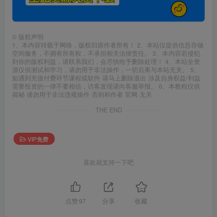
©
版权声明
1、本内容转载于网络，版权归原作者所有！ 2、本站仅提供信息存储
空间服务，不拥有所有权，不承担相关法律责任。 3、本内容若侵犯
到你的版权利益，请联系我们，会尽快给予删除处理！ 4、本站全资
源仅供测试和学习，请勿用于非法操作，一切后果与本站无关。 5、
如遇到充值付费环节课程或软件 请马上删除退出 涉及自身权益/利益
需要投资的一律不要相信，访客发现请向客服举报。 6、本教程仅供
揭秘 请勿用于非法违规操作 否则和作者 官网 无关
THE END
VIP免费
喜欢就支持一下吧
点赞
97
分享
收藏