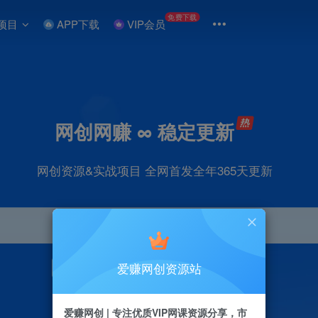
免费下载
项目
APP下载
VIP会员
网创网赚 ∞ 稳定更新
网创资源&实战项目 全网首发全年365天更新
爱赚网创资源站
引流
抖音
直播
剪辑
小红书
电商
爱赚网创 | 专注优质VIP网课资源分享，市