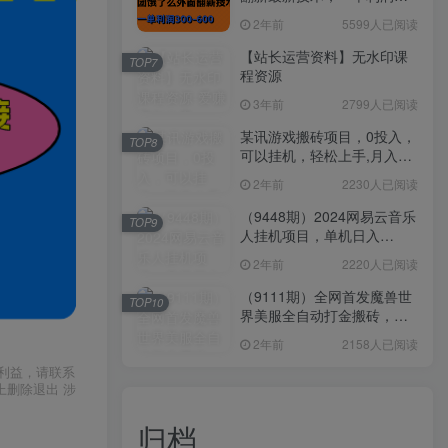
300-600
2年前
5599人已阅读
【站长运营资料】无水印课
TOP7
程资源
3年前
2799人已阅读
某讯游戏搬砖项目，0投入，
TOP8
可以挂机，轻松上手,月入
3000+上不封顶
2年前
2230人已阅读
（9448期）2024网易云音乐
TOP9
人挂机项目，单机日入
150+，无脑月入5000+
2年前
2220人已阅读
（9111期）全网首发魔兽世
TOP10
界美服全自动打金搬砖，日
入1000+，简单好操作，保
2年前
2158人已阅读
姆级教学
利益，请联系
上删除退出 涉
归档