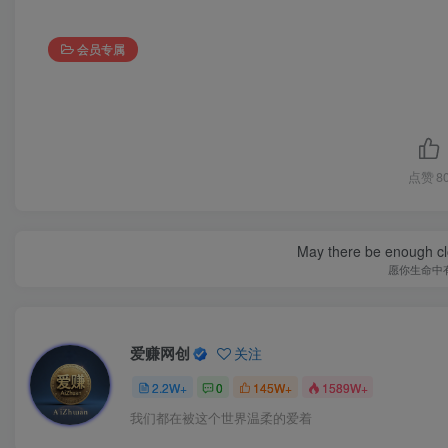
会员专属
点赞
8
May there be enough clo
愿你生命中
爱赚网创
关注
2.2W+
0
145W+
1589W+
我们都在被这个世界温柔的爱着