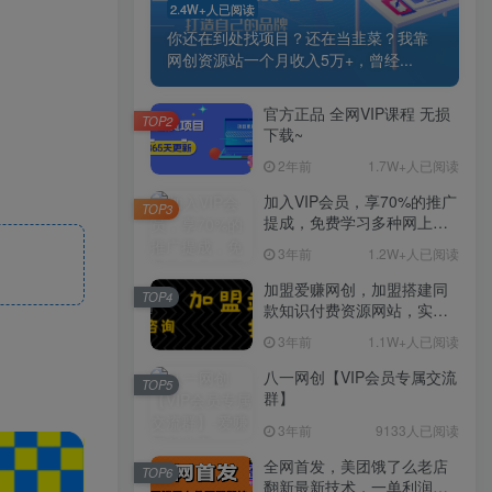
2.4W+人已阅读
你还在到处找项目？还在当韭菜？我靠
网创资源站一个月收入5万+，曾经...
官方正品 全网VIP课程 无损
TOP2
下载~
2年前
1.7W+人已阅读
加入VIP会员，享70%的推广
TOP3
提成，免费学习多种网上创
业课程，菜鸟秒变大神！
3年前
1.2W+人已阅读
加盟爱赚网创，加盟搭建同
TOP4
款知识付费资源网站，实现
长期稳定被动收入~
3年前
1.1W+人已阅读
八一网创【VIP会员专属交流
TOP5
群】
3年前
9133人已阅读
全网首发，美团饿了么老店
TOP6
翻新最新技术，一单利润