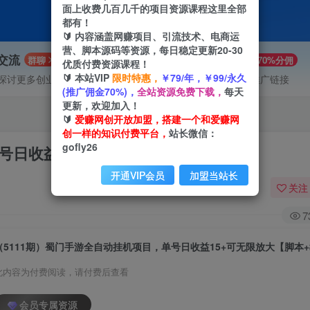
面上收费几百几千的项目资源课程这里全部
都有！
🔰 内容涵盖网赚项目、引流技术、电商运
营、脚本源码等资源，每日稳定更新20-30
P交流
VIP推广
群聊
70%分佣
优质付费资源课程！
🔰 本站VIP
限时特惠，
￥79/年，￥99/永久
探讨更多创业项目路子。
会员专属推广链接
(推广佣金70%)，
全站资源免费下载，
每天
更新，欢迎加入！
🔰
爱赚网创开放加盟，搭建一个和爱赚网
创一样的知识付费平台，
站长微信：
gofly26
号日收益15+可无限放大【脚本+教程】
开通VIP会员
加盟当站长
关注
7
（5111期）蜀门手游全自动挂机项目，单号日收益15+可无限放大【脚本
此内容为付费阅读，请付费后查看
会员专属资源