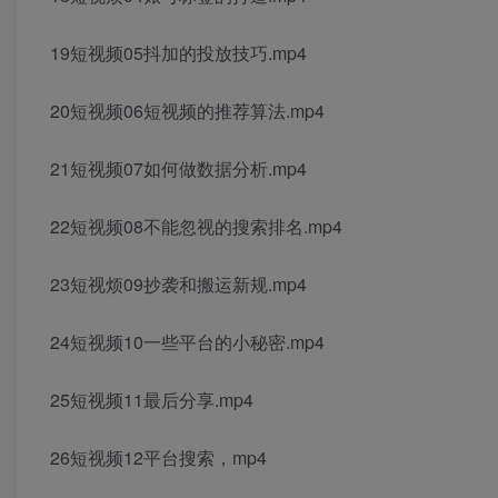
19短视频05抖加的投放技巧.mp4
20短视频06短视频的推荐算法.mp4
21短视频07如何做数据分析.mp4
22短视频08不能忽视的搜索排名.mp4
23短视烦09抄袭和搬运新规.mp4
24短视频10一些平台的小秘密.mp4
25短视频11最后分享.mp4
26短视频12平台搜索，mp4