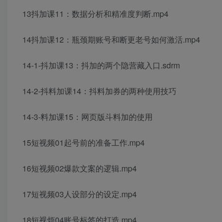
13抖加课11：数据分析和精准度判断.mp4
14抖加课12：瓶颈期账号和断更老号如何激活.mp4
14-1-抖加课13：抖加的两个隐营藏入口.sdrm
14-2-抖料加课14：抖料加券的两种使用技巧
14-3-料加课15：网页版斗料加的使用
15短视频01起号前的准备工作.mp4
16短视频02爆款文案的逻辑.mp4
17短视频03人设部分的设定.mp4
18短视烦04账号标签的打造.mp4