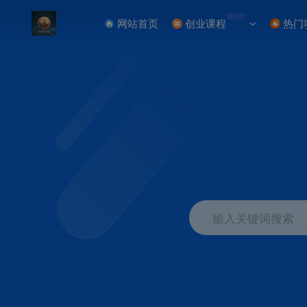
NEW
网站首页
创业课程
热门
输入关键词搜索