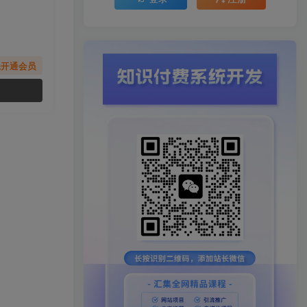
先开通会员