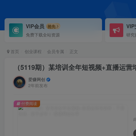
VIP会员
VI
抢先
免费下载全站资源
研究
首页
创业课程
会员专属
正文
（5119期）某培训全年短视频+直播运
爱赚网创
2年前发布
付费阅读