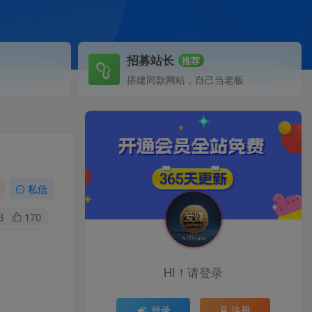
招募站长
推荐
搭建同款网站，自己当老板
私信
3
170
HI！请登录
登录
注册