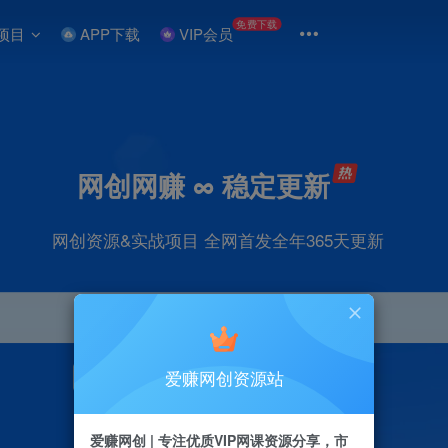
免费下载
项目
APP下载
VIP会员
网创网赚 ∞ 稳定更新
网创资源&实战项目 全网首发全年365天更新
爱赚网创资源站
引流
抖音
直播
剪辑
小红书
电商
爱赚网创 | 专注优质VIP网课资源分享，市