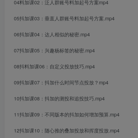
04料加课02：泛人群账号料加起号方案mp4
05抖加课03：垂直人群账号料加起号方案.mp4
06抖加课04：达人相似的秘密.mp4
07抖加课05：兴趣杨标签的秘密.mp4
08抖料加课06：自定义投放技巧.mp4
09抖加课07：抖加什么时间节点投放？mp4
10抖加课08：抖加的测投和追投技巧.mp4
11抖加课09：不同版本的抖加如何增加预算.mp4
12抖加课10：随心推的叠加投放和挥度投放.mp4