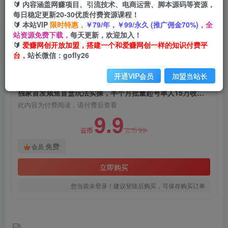
🔰 内容涵盖网赚项目、引流技术、电商运营、脚本源码等资源，
独家首发咸鱼盲盒玩法实操，半个月批量起号单人
每日稳定更新20-30优质付费资源课程！
15万收益揭秘
🔰 本站VIP
限时特惠，
￥79/年，￥99/永久 (推广佣金70%)，
全
站资源免费下载，
每天更新，欢迎加入！
爱赚网创
关注
私信
🔰
爱赚网创开放加盟，搭建一个和爱赚网创一样的知识付费平
2年前发布
台，
站长微信：gofly26
539
195
开通VIP会员
加盟当站长
付费阅读
独家首发咸鱼盲盒玩法实操，半个月批量起号单人15万收益揭秘
此内容为付费阅读，请付费后查看
9.9
99
云币
云币
免费
会员
立即购买
您当前未登录！建议登陆后购买，可保存购买订单