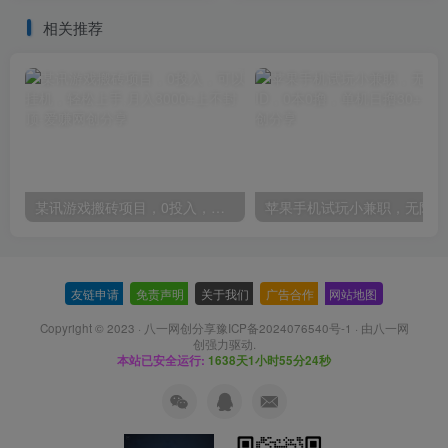
相关推荐
某讯游戏搬砖项目，0投入，可以挂机，轻松上手,月入3000+上不封顶
友链申请
-
免责声明
-
关于我们
-
广告合作
-
网站地图
Copyright © 2023 ·
八一网创分享豫ICP备2024076540号-1
· 由
八一网
创
强力驱动.
本站已安全运行:
1638天1小时55分24秒