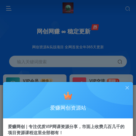
网创网赚 ∞ 稳定更新
网创资源&实战项目 全网首发全年365天更新
输入关键词搜索
VIP会员
VIP交流
抢先
群聊
免费下载全站资源
研究探讨更多创业项目路子。
VIP推广
招募站长
70%分佣
推荐
爱赚网创资源站
会员专属推广链接
搭建同款网站，自己当老板
首页
创业课程
VIP免费
正文
爱赚网创 | 专注优质VIP网课资源分享，市面上收费几百几千的
项目资源课程这里全部都有！