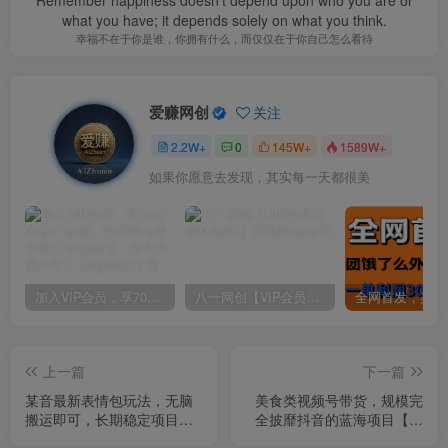
what you have; it depends solely on what you think.
幸福不在于你是谁，你拥有什么，而仅仅在于你自己怎么看待
爱赚网创
关注
2.2W+
0
145W+
1589W+
如果你愿意去发现，其实每一天都很美
加入VIP会员，享70%的推广提成，免费学习多种网上创业课程，菜鸟秒变大神！
八一网创【VIP会员专属交流群】
上一篇
下一篇
某音最新表情包玩法，无脑
美食类视频号带货，规模完
搬运即可，长期稳定项目，
全披靡抖音的蓝海项目【内
日入600+
含去重方法】