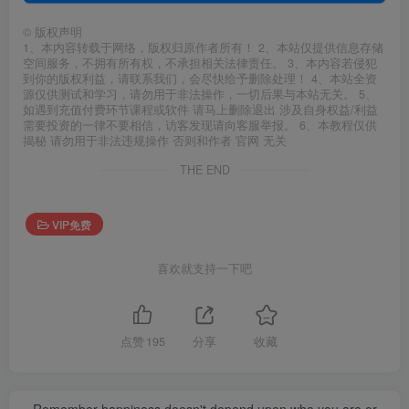
©
版权声明
1、本内容转载于网络，版权归原作者所有！ 2、本站仅提供信息存储
空间服务，不拥有所有权，不承担相关法律责任。 3、本内容若侵犯
到你的版权利益，请联系我们，会尽快给予删除处理！ 4、本站全资
源仅供测试和学习，请勿用于非法操作，一切后果与本站无关。 5、
如遇到充值付费环节课程或软件 请马上删除退出 涉及自身权益/利益
需要投资的一律不要相信，访客发现请向客服举报。 6、本教程仅供
揭秘 请勿用于非法违规操作 否则和作者 官网 无关
THE END
VIP免费
喜欢就支持一下吧
点赞
195
分享
收藏
Remember happiness doesn't depend upon who you are or