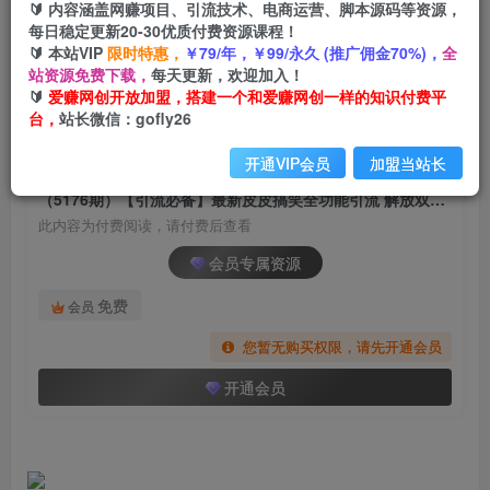
🔰 内容涵盖网赚项目、引流技术、电商运营、脚本源码等资源，
（5176期）【引流必备】最新皮皮搞笑全功能引
每日稳定更新20-30优质付费资源课程！
流 解放双手自动引流【脚本+教程】
🔰 本站VIP
限时特惠，
￥79/年，￥99/永久 (推广佣金70%)，
全
站资源免费下载，
每天更新，欢迎加入！
爱赚网创
关注
私信
🔰
爱赚网创开放加盟，搭建一个和爱赚网创一样的知识付费平
2年前发布
台，
站长微信：gofly26
613
113
开通VIP会员
加盟当站长
付费阅读
（5176期）【引流必备】最新皮皮搞笑全功能引流 解放双手自动引流【脚本+教程】
此内容为付费阅读，请付费后查看
会员专属资源
免费
会员
您暂无购买权限，请先开通会员
开通会员