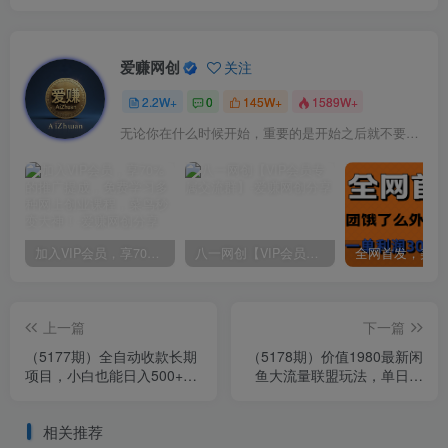
爱赚网创
关注
2.2W+
0
145W+
1589W+
无论你在什么时候开始，重要的是开始之后就不要停止
加入VIP会员，享70%的推广提成，免费学习多种网上创业课程，菜鸟秒变大神！
八一网创【VIP会员专属交流群】
上一篇
下一篇
（5177期）全自动收款长期
（5178期）价值1980最新闲
项目，小白也能日入500+
鱼大流量联盟玩法，单日引
（资料教程+素材）
流200+，稳定日入1000+
相关推荐