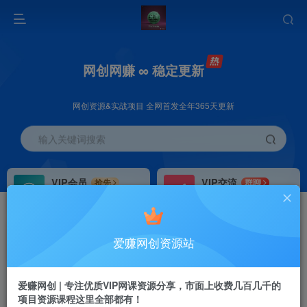
网创网赚 ∞ 稳定更新
网创资源&实战项目 全网首发全年365天更新
输入关键词搜索
VIP会员
VIP交流
抢先
群聊
免费下载全站资源
研究探讨更多创业项目路子。
VIP推广
招募站长
70%分佣
推荐
爱赚网创资源站
会员专属推广链接
搭建同款网站，自己当老板
首页
创业课程
会员专属
正文
爱赚网创 | 专注优质VIP网课资源分享，市面上收费几百几千的
项目资源课程这里全部都有！