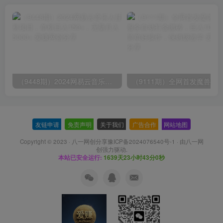
（9448期）2024网易云音乐人挂机项目，单机日入150+，无脑月入5000+
友链申请
-
免责声明
-
关于我们
-
广告合作
-
网站地图
Copyright © 2023 ·
八一网创分享豫ICP备2024076540号-1
· 由
八一网
创
强力驱动.
本站已安全运行:
1639天23小时43分1秒