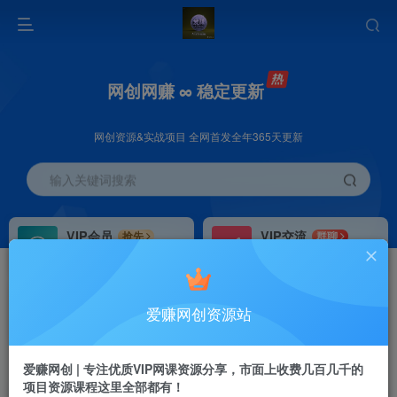
网创网赚 ∞ 稳定更新
网创资源&实战项目 全网首发全年365天更新
输入关键词搜索
VIP会员
VIP交流
抢先
群聊
免费下载全站资源
研究探讨更多创业项目路子。
VIP推广
招募站长
70%分佣
推荐
爱赚网创资源站
会员专属推广链接
搭建同款网站，自己当老板
首页
创业课程
会员专属
正文
爱赚网创 | 专注优质VIP网课资源分享，市面上收费几百几千的
项目资源课程这里全部都有！