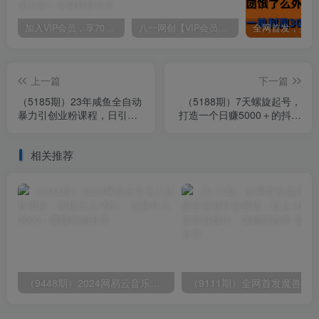
加入VIP会员，享70%的推广提成，免费学习多种网上创业课程，菜鸟秒变大神！
八一网创【VIP会员专属交流群】
上一篇
下一篇
（5185期）23年咸鱼全自动
（5188期）7天螺旋起号，
暴力引创业粉课程，日引
打造一个日赚5000＋的抖音
100+三天出效果
壁纸号（价值688）
相关推荐
（9448期）2024网易云音乐人挂机项目，单机日入150+，无脑月入5000+