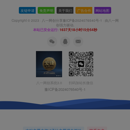
友链申请
-
免责声明
-
关于我们
-
广告合作
-
网站地图
Copyright © 2023 ·
八一网创分享豫ICP备2024076540号-1
· 由
八一网
创
强力驱动.
本站已安全运行:
1637天18小时15分55秒
扫码加站长微信
八一网创系统3.0
豫ICP备2024076540号-1