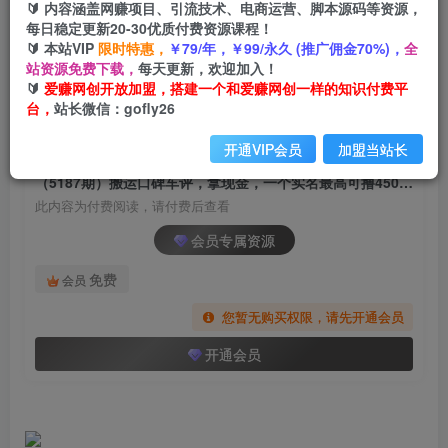
🔰 内容涵盖网赚项目、引流技术、电商运营、脚本源码等资源，
（5187期）搬运口碑车评，拿现金，一个实名最
每日稳定更新20-30优质付费资源课程！
高可撸450元【详细操作教程】
🔰 本站VIP
限时特惠，
￥79/年，￥99/永久 (推广佣金70%)，
全
站资源免费下载，
每天更新，欢迎加入！
爱赚网创
关注
私信
🔰
爱赚网创开放加盟，搭建一个和爱赚网创一样的知识付费平
2年前发布
台，
站长微信：gofly26
1785
188
开通VIP会员
加盟当站长
付费阅读
（5187期）搬运口碑车评，拿现金，一个实名最高可撸450元【详细操作教程】
此内容为付费阅读，请付费后查看
会员专属资源
免费
会员
您暂无购买权限，请先开通会员
开通会员