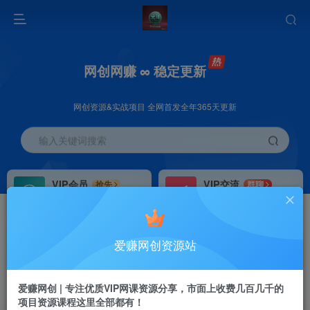
网创网赚 ∞ 稳定更新
网创资源&实战项目 全网首发全年365天更新
输入关键词搜索
VIP会员
VIP交流
抢先
群聊
免费下载全站资源
研究探讨更多创业项目路子。
VIP推广
招募站长
70%分佣
推荐
爱赚网创资源站
会员专属推广链接
搭建同款网站，自己当老板
首页
创业课程
会员免费
正文
爱赚网创 | 专注优质VIP网课资源分享，市面上收费几百几千的
项目资源课程这里全部都有！