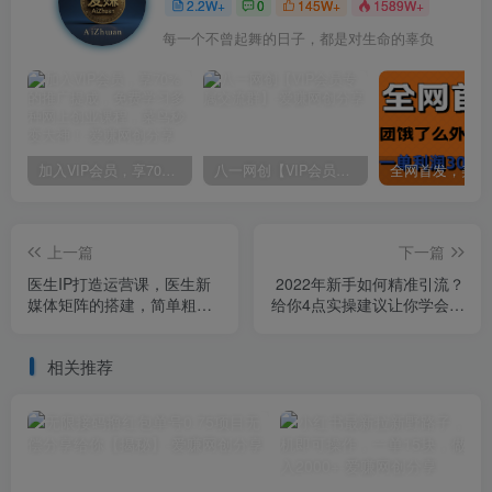
2.2W+
0
145W+
1589W+
每一个不曾起舞的日子，都是对生命的辜负
加入VIP会员，享70%的推广提成，免费学习多种网上创业课程，菜鸟秒变大神！
八一网创【VIP会员专属交流群】
上一篇
下一篇
医生IP打造运营课，医生新
2022年新手如何精准引流？
媒体矩阵的搭建，简单粗
给你4点实操建议让你学会正
暴，直接上手
确引流（附案例）
相关推荐