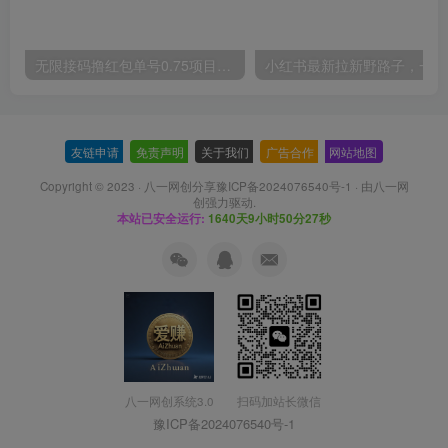
无限接码撸红包单号0.75项目无偿分享给你【揭秘】
小红
友链申请
-
免责声明
-
关于我们
-
广告合作
-
网站地图
Copyright © 2023 ·
八一网创分享豫ICP备2024076540号-1
· 由
八一网
创
强力驱动.
本站已安全运行:
1640天9小时50分27秒
扫码加站长微信
八一网创系统3.0
豫ICP备2024076540号-1