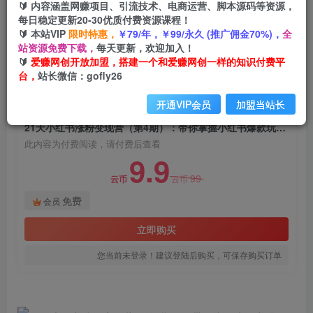
🔰 内容涵盖网赚项目、引流技术、电商运营、脚本源码等资源，
21天小红书涨粉变现营（第4期）：带你掌握小红
每日稳定更新20-30优质付费资源课程！
书爆款玩法，月赚10W+秘密
🔰 本站VIP
限时特惠，
￥79/年，￥99/永久 (推广佣金70%)，
全
站资源免费下载，
每天更新，欢迎加入！
爱赚网创
关注
私信
🔰
爱赚网创开放加盟，搭建一个和爱赚网创一样的知识付费平
2年前发布
台，
站长微信：gofly26
1782
171
开通VIP会员
加盟当站长
付费阅读
21天小红书涨粉变现营（第4期）：带你掌握小红书爆款玩法，月赚10W+秘密
此内容为付费阅读，请付费后查看
9.9
99
云币
云币
免费
会员
立即购买
您当前未登录！建议登陆后购买，可保存购买订单