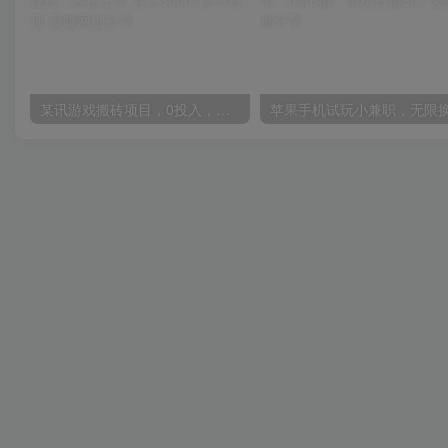
某讯游戏搬砖项目，0投入，可以挂机，轻松上手,月入3000+上不封顶