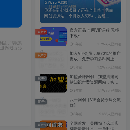
2.4W+人已阅读
你还在到处找项目？还在当韭菜？我靠
网创资源站一个月收入5万+，曾经...
官方正品 全网VIP课程 无损
TOP2
下载~
利益，请联系
2年前
1.7W+人已阅读
上删除退出 涉
加入VIP会员，享70%的推广
TOP3
提成，免费学习多种网上创
业课程，菜鸟秒变大神！
3年前
1.2W+人已阅读
加盟爱赚网创，加盟搭建同
TOP4
款知识付费资源网站，实现
长期稳定被动收入~
3年前
1.1W+人已阅读
八一网创【VIP会员专属交流
TOP5
群】
3年前
9133人已阅读
全网首发，美团饿了么老店
TOP6
翻新最新技术，一单利润