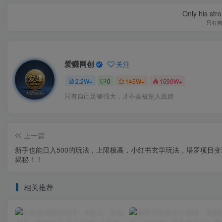
Only his str
只有
爱赚网创
关注
2.2W+
0
145W+
1590W+
只有自己足够强大，才不会被别人践踏
上一篇
新手也能日入500的玩法，上限极高，小红书玄学玩法，塔罗项目变
揭秘！！
相关推荐