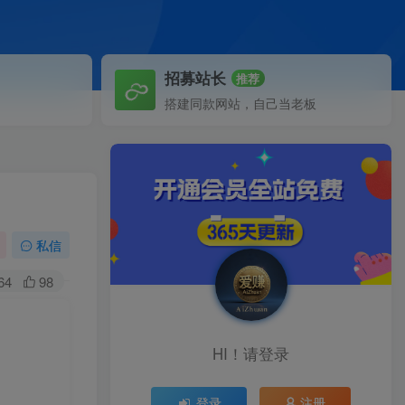
招募站长
推荐
搭建同款网站，自己当老板
私信
64
98
HI！请登录
登录
注册