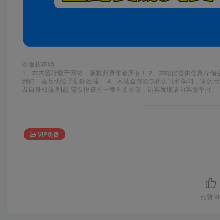
©
版权声明
1、本内容转载于网络，版权归原作者所有！ 2、本站仅提供信息存储
我们，会尽快给予删除处理！ 4、本站全资源仅供测试和学习，请勿用
及自身权益/利益 需要投资的一律不要相信，访客发现请向客服举报。 
VIP免费
点赞
9