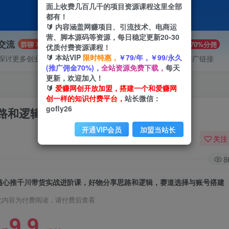
面上收费几百几千的项目资源课程这里全部
都有！
🔰 内容涵盖网赚项目、引流技术、电商运
营、脚本源码等资源，每日稳定更新20-30
P交流
VIP推广
群聊
70%分佣
优质付费资源课程！
🔰 本站VIP
限时特惠，
￥79/年，￥99/永久
探讨更多创业项目路子。
会员专属推广链接
(推广佣金70%)，
全站资源免费下载，
每天
更新，欢迎加入！
🔰
爱赚网创开放加盟，搭建一个和爱赚网
创一样的知识付费平台，
站长微信：
gofly26
路和逻辑，赛道选择与账号搭建
开通VIP会员
加盟当站长
关注
8
随心推千川带货实战进阶课，好物分享思路和逻辑，赛道选择与账号搭建
此内容为付费阅读，请付费后查看
9.9