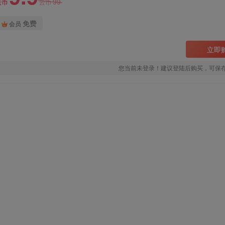
99
云币
云币
免费
会员
立即
您当前未登录！建议登陆后购买，可保