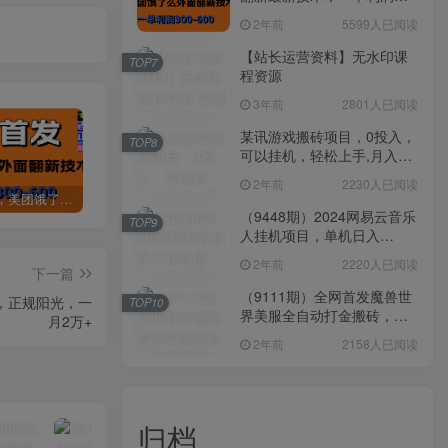
300-600
2年前
5599人已阅读
【站长运营资料】无水印课
TOP7
程资源
3年前
2801人已阅读
某讯游戏搬砖项目，0投入，
TOP8
可以挂机，轻松上手,月入
3000+上不封顶
2年前
2230人已阅读
全网首发，美团饿了么老店翻新最新技术，一单利润300-600
某讯游戏搬砖项目，0投入，可以挂机，轻松上手,月入3000+上不封顶
（9448期）2024网易云音乐人挂机项目，单机日入150+，无脑月入5000+
（9448期）2024网易云音乐
TOP9
人挂机项目，单机日入
150+，无脑月入5000+
2年前
2220人已阅读
下一篇
（9111期）全网首发魔兽世
，正规阳光，一
TOP10
界美服全自动打金搬砖，日
月2万+
入1000+，简单好操作，保
2年前
2158人已阅读
姆级教学
归档