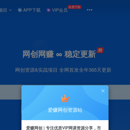
免费下载
项目
APP下载
VIP会员
网创网赚 ∞ 稳定更新
网创资源&实战项目 全网首发全年365天更新
爱赚网创资源站
引流
抖音
直播
剪辑
小红书
电商
爱赚网创 | 专注优质VIP网课资源分享，市