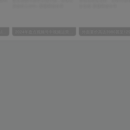
苹果手机试玩小兼职，无限换ID，0本0撸，单机日撸30+
2024年盘点视频号中视频运营，盘点视频号创作分成计划，快速过原创日入300+