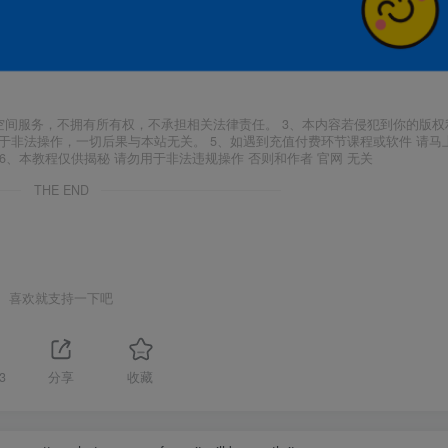
空间服务，不拥有所有权，不承担相关法律责任。 3、本内容若侵犯到你的版权
于非法操作，一切后果与本站无关。 5、如遇到充值付费环节课程或软件 请马
6、本教程仅供揭秘 请勿用于非法违规操作 否则和作者 官网 无关
THE END
喜欢就支持一下吧
3
分享
收藏