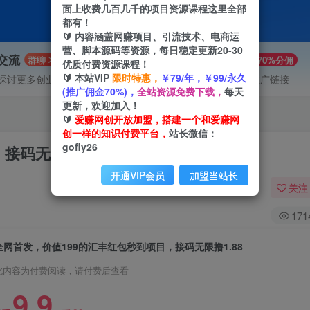
面上收费几百几千的项目资源课程这里全部
都有！
🔰 内容涵盖网赚项目、引流技术、电商运
营、脚本源码等资源，每日稳定更新20-30
P交流
VIP推广
群聊
70%分佣
优质付费资源课程！
🔰 本站VIP
限时特惠，
￥79/年，￥99/永久
探讨更多创业项目路子。
会员专属推广链接
(推广佣金70%)，
全站资源免费下载，
每天
更新，欢迎加入！
🔰
爱赚网创开放加盟，搭建一个和爱赚网
创一样的知识付费平台，
站长微信：
gofly26
接码无限撸1.88
开通VIP会员
加盟当站长
关注
171
全网首发，价值199的汇丰红包秒到项目，接码无限撸1.88
此内容为付费阅读，请付费后查看
9.9