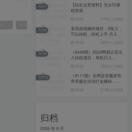
【站长运营资料】无水印课
TOP7
程资源
3年前
2799人已阅读
外面要价高达3980甚至12980的货拉拉搬运项目，保姆式教程解析全过程
30天引爆同城流量，上万家实体店实战营销经验大佬手把手教你抖音同城实体店引流
某讯游戏搬砖项目，0投入，
TOP8
可以挂机，轻松上手,月入
3000+上不封顶
2年前
2230人已阅读
（9448期）2024网易云音乐
TOP9
人挂机项目，单机日入
150+，无脑月入5000+
2年前
2220人已阅读
（9111期）全网首发魔兽世
TOP10
界美服全自动打金搬砖，日
入1000+，简单好操作，保
2年前
2158人已阅读
姆级教学
归档
2026 年 8 月