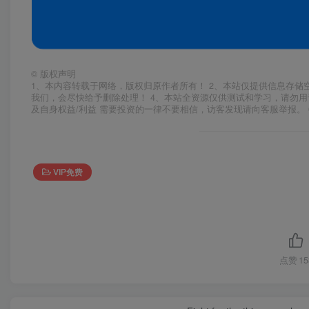
©
版权声明
1、本内容转载于网络，版权归原作者所有！ 2、本站仅提供信息存储
我们，会尽快给予删除处理！ 4、本站全资源仅供测试和学习，请勿用
及自身权益/利益 需要投资的一律不要相信，访客发现请向客服举报。 
VIP免费
点赞
15