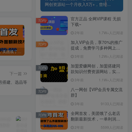
网创资源站一个月收入5万+，曾经...
官方正品 全网VIP课程 无损
TOP2
下载~
2年前
1.7W+人已阅读
加入VIP会员，享70%的推广
TOP3
提成，免费学习多种网上创
全网首发，美团饿了么老店翻新最新技术，一单利润300-600
某讯游戏搬砖项目，0投入，可以挂机，轻松上手,月入3000+上不封顶
（9448期）2024网易云音乐人挂机项目，单机日入150+，无脑月入5000+
业课程，菜鸟秒变大神！
3年前
1.2W+人已阅读
加盟爱赚网创，加盟搭建同
TOP4
款知识付费资源网站，实现
下一篇
长期稳定被动收入~
3年前
1.1W+人已阅读
号搭建、选品等
八一网创【VIP会员专属交流
TOP5
群】
3年前
9133人已阅读
全网首发，美团饿了么老店
TOP6
翻新最新技术，一单利润
300-600
2年前
5599人已阅读