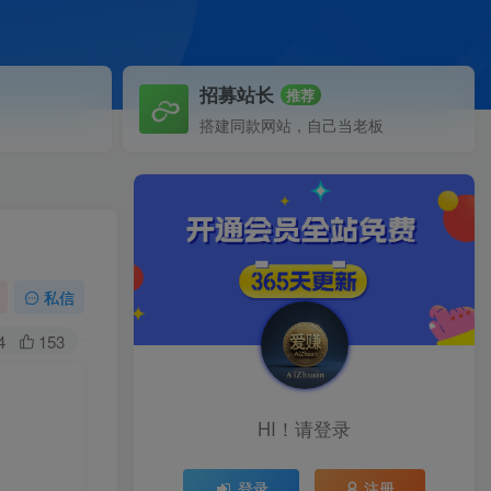
招募站长
推荐
搭建同款网站，自己当老板
私信
4
153
HI！请登录
登录
注册