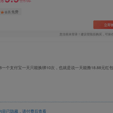
99
云币
云币
免费
会员
立即
您当前未登录！建议登陆后购买，可保
8一个支付宝一天只能换绑10次，也就是说一天能撸18.88元红
内容已隐藏，请付费后查看