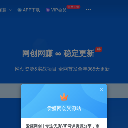
免费下载
项目
APP下载
VIP会员
网创网赚 ∞ 稳定更新
网创资源&实战项目 全网首发全年365天更新
爱赚网创资源站
引流
抖音
直播
剪辑
小红书
电商
爱赚网创 | 专注优质VIP网课资源分享，市