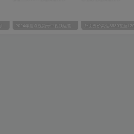
苹果手机试玩小兼职，无限换ID，0本0撸，单机日撸30+
2024年盘点视频号中视频运营，盘点视频号创作分成计划，快速过原创日入300+