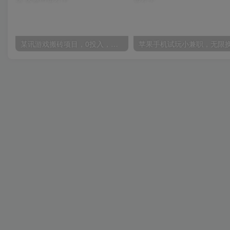
某讯游戏搬砖项目，0投入，可以挂机，轻松上手,月入3000+上不封顶