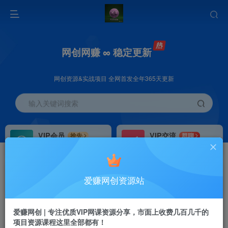
网创网赚 ∞ 稳定更新
网创资源&实战项目 全网首发全年365天更新
输入关键词搜索
VIP会员
VIP交流
抢先
群聊
免费下载全站资源
研究探讨更多创业项目路子。
VIP推广
招募站长
70%分佣
推荐
爱赚网创资源站
会员专属推广链接
搭建同款网站，自己当老板
首页
创业课程
会员专属
正文
爱赚网创 | 专注优质VIP网课资源分享，市面上收费几百几千的
项目资源课程这里全部都有！