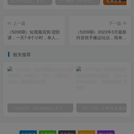
加入VIP会员，享70%的推广提成，免费学习多种网上创业课程，菜鸟秒变大神！
八一网创【VIP会员专属交流群】
上一篇
下一篇
（5208期）短视频混剪/进阶
（5209期）2023年3月最新
课，一天7-8个小时，单人日
抖音快手搬运玩法，简单操
剪200条实战攻略教学
作包过dou+【详细玩法教
程】
相关推荐
（9448期）2024网易云音乐人挂机项目，单机日入150+，无脑月入5000+
友链申请
-
免责声明
-
关于我们
-
广告合作
-
网站地图