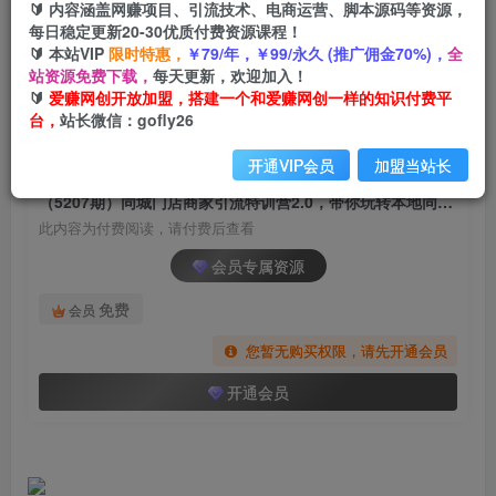
🔰 内容涵盖网赚项目、引流技术、电商运营、脚本源码等资源，
（5207期）同城门店商家引流特训营2.0，带你玩
每日稳定更新20-30优质付费资源课程！
转本地同城经营所有知识板块！
🔰 本站VIP
限时特惠，
￥79/年，￥99/永久 (推广佣金70%)，
全
站资源免费下载，
每天更新，欢迎加入！
爱赚网创
关注
私信
🔰
爱赚网创开放加盟，搭建一个和爱赚网创一样的知识付费平
2年前发布
台，
站长微信：gofly26
1430
49
开通VIP会员
加盟当站长
付费阅读
（5207期）同城门店商家引流特训营2.0，带你玩转本地同城经营所有知识板块！
此内容为付费阅读，请付费后查看
会员专属资源
免费
会员
您暂无购买权限，请先开通会员
开通会员