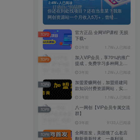
2.4W+人已阅读
你还在到处找项目？还在当韭菜？我靠
网创资源站一个月收入5万+，曾经...
官方正品 全网VIP课程 无损
TOP2
下载~
2年前
1.7W+人已阅读
加入VIP会员，享70%的推广
TOP3
提成，免费学习多种网上创
业课程，菜鸟秒变大神！
3年前
1.2W+人已阅读
加盟爱赚网创，加盟搭建同
TOP4
款知识付费资源网站，实现
长期稳定被动收入~
3年前
1.1W+人已阅读
八一网创【VIP会员专属交流
TOP5
群】
3年前
9133人已阅读
全网首发，美团饿了么老店
TOP6
翻新最新技术，一单利润