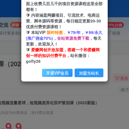
面上收费几百几千的项目资源课程这里全部
都有！
🔰 内容涵盖网赚项目、引流技术、电商运
营、脚本源码等资源，每日稳定更新20-30
P交流
VIP推广
群聊
70%分佣
优质付费资源课程！
🔰 本站VIP
限时特惠，
￥79/年，￥99/永久
探讨更多创业项目路子。
会员专属推广链接
(推广佣金70%)，
全站资源免费下载，
每天
更新，欢迎加入！
🔰
爱赚网创开放加盟，搭建一个和爱赚网
创一样的知识付费平台，
站长微信：
gofly26
（2023新版）
开通VIP会员
加盟当站长
关注
7
短视频流量星球，短视频差异化双IP策划课（2023新版）
此内容为付费阅读，请付费后查看
9.9