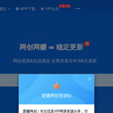
免费下载
项目
APP下载
VIP会员
网创网赚 ∞ 稳定更新
网创资源&实战项目 全网首发全年365天更新
爱赚网创资源站
引流
抖音
直播
剪辑
小红书
电商
爱赚网创 | 专注优质VIP网课资源分享，市