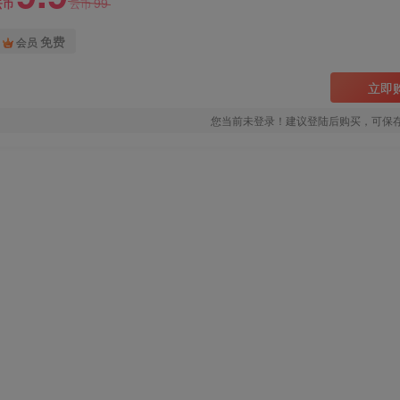
99
云币
云币
免费
会员
立即
您当前未登录！建议登陆后购买，可保