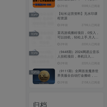
300-600
2年前
5599人已阅读
【站长运营资料】无水印课
TOP7
程资源
3年前
2799人已阅读
某讯游戏搬砖项目，0投入，
TOP8
可以挂机，轻松上手,月入
3000+上不封顶
2年前
2230人已阅读
（9448期）2024网易云音乐
TOP9
人挂机项目，单机日入
150+，无脑月入5000+
2年前
2220人已阅读
（9111期）全网首发魔兽世
TOP10
界美服全自动打金搬砖，日
入1000+，简单好操作，保
2年前
2158人已阅读
姆级教学
归档