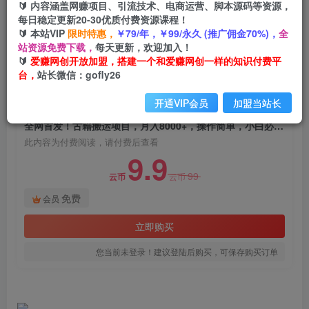
🔰 内容涵盖网赚项目、引流技术、电商运营、脚本源码等资源，
全网首发！古籍搬运项目，月入8000+，操作简
每日稳定更新20-30优质付费资源课程！
单，小白必选项目（附：资料）
🔰 本站VIP
限时特惠，
￥79/年，￥99/永久 (推广佣金70%)，
全
站资源免费下载，
每天更新，欢迎加入！
爱赚网创
关注
私信
🔰
爱赚网创开放加盟，搭建一个和爱赚网创一样的知识付费平
2年前发布
台，
站长微信：gofly26
1309
110
开通VIP会员
加盟当站长
付费阅读
全网首发！古籍搬运项目，月入8000+，操作简单，小白必选项目（附：资料）
此内容为付费阅读，请付费后查看
9.9
99
云币
云币
免费
会员
立即购买
您当前未登录！建议登陆后购买，可保存购买订单