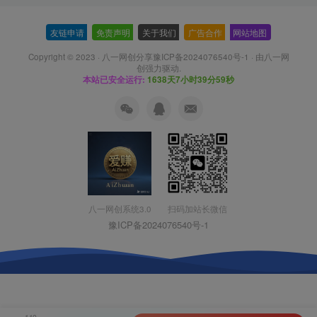
友链申请
-
免责声明
-
关于我们
-
广告合作
-
网站地图
Copyright © 2023 ·
八一网创分享豫ICP备2024076540号-1
· 由
八一网
创
强力驱动.
本站已安全运行:
1638天7小时40分0秒
扫码加站长微信
八一网创系统3.0
豫ICP备2024076540号-1