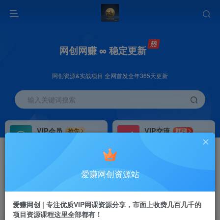
网创网赚 ∞ 稳定更新
网创资源&实战项目 全网首发全年365天更新
输入关键词搜索
VIP会员
VIP交流
抢先
群聊
免费下载全站资源
研究探讨更多创业项目路子。
VIP推广
招募站长
70%分佣
推荐
爱赚网创资源站
会员专属推广链接
搭建同款网站，自己当老板
首页
创业课程
VIP免费
正文
爱赚网创 | 专注优质VIP网课资源分享，市面上收费几百几千的
项目资源课程这里全部都有！