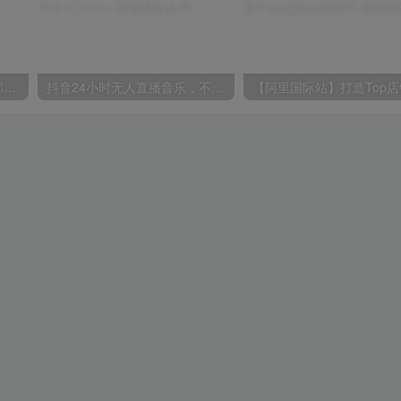
小红书最新拉新野路子，一部手机即可操作，一单15块，做得好日入2000+
抖音24小时无人直播音乐，不违规，不封号纯撸音浪，小白实操当天日入1000+