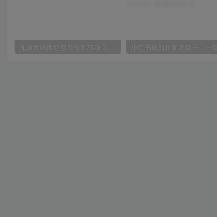
无限接码撸红包单号0.75项目无偿分享给你【揭秘】