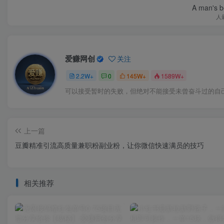
A man's be
人
爱赚网创
关注
2.2W+
0
145W+
1589W+
可以接受暂时的失败，但绝对不能接受未曾奋斗过的自
上一篇
豆瓣精准引流高质量兼职粉副业粉，让你微信快速满员的技巧
相关推荐