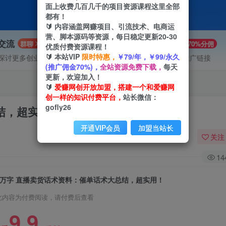
面上收费几百几千的项目资源课程这里全部
都有！
🔰 内容涵盖网赚项目、引流技术、电商运
营、脚本源码等资源，每日稳定更新20-30
P交流
VIP推广
群聊
70%分佣
优质付费资源课程！
🔰 本站VIP
限时特惠，
￥79/年，￥99/永久
探讨更多创业项目路子。
会员专属推广链接
(推广佣金70%)，
全站资源免费下载，
每天
更新，欢迎加入！
🔰
爱赚网创开放加盟，搭建一个和爱赚网
创一样的知识付费平台，
站长微信：
gofly26
结，超实用！
开通VIP会员
加盟当站长
关注
14
2万字 直播卖货话术资料：催单话术大总结，超实用！
此内容为付费阅读，请付费后查看
9.9