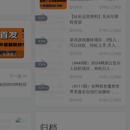
300-600
2年前
5599人已阅读
【站长运营资料】无水印课
TOP7
程资源
3年前
2799人已阅读
某讯游戏搬砖项目，0投入，
TOP8
可以挂机，轻松上手,月入
3000+上不封顶
2年前
2230人已阅读
全网首发，美团饿了么老店翻新最新技术，一单利润300-600
某讯游戏搬砖项目，0投入，可以挂机，轻松上手,月入3000+上不封顶
（9448期）2024网易云音乐人挂机项目，单机日入150+，无脑月入5000+
（9448期）2024网易云音乐
TOP9
人挂机项目，单机日入
150+，无脑月入5000+
下一篇
2年前
2220人已阅读
始到500W粉丝
（9111期）全网首发魔兽世
TOP10
界美服全自动打金搬砖，日
入1000+，简单好操作，保
2年前
2158人已阅读
姆级教学
归档