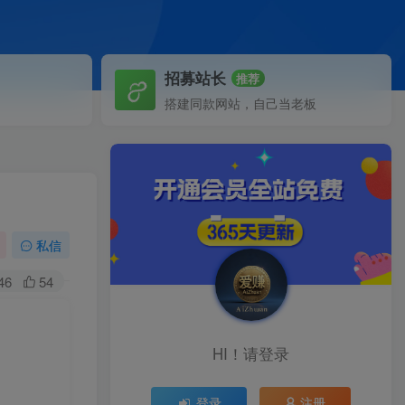
招募站长
推荐
搭建同款网站，自己当老板
私信
46
54
HI！请登录
登录
注册