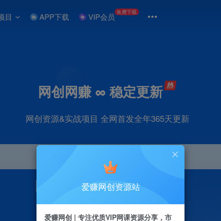
免费下载
项目
APP下载
VIP会员
网创网赚 ∞ 稳定更新
网创资源&实战项目 全网首发全年365天更新
爱赚网创资源站
引流
抖音
直播
剪辑
小红书
电商
爱赚网创 | 专注优质VIP网课资源分享，市