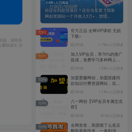
2.4W+人已阅读
你还在到处找项目？还在当韭菜？我靠
网创资源站一个月收入5万+，曾经...
官方正品 全网VIP课程 无损
TOP2
下载~
利益，请联系
2年前
1.7W+人已阅读
上删除退出 涉
加入VIP会员，享70%的推广
TOP3
提成，免费学习多种网上创
业课程，菜鸟秒变大神！
3年前
1.2W+人已阅读
加盟爱赚网创，加盟搭建同
TOP4
款知识付费资源网站，实现
长期稳定被动收入~
3年前
1.1W+人已阅读
八一网创【VIP会员专属交流
TOP5
群】
3年前
9133人已阅读
全网首发，美团饿了么老店
TOP6
翻新最新技术，一单利润