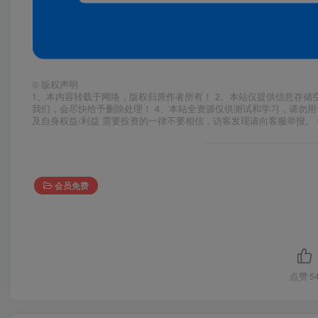
©
版权声明
1、本内容转载于网络，版权归原作者所有！ 2、本站仅提供信息存储
我们，会尽快给予删除处理！ 4、本站全资源仅供测试和学习，请勿用
及自身权益/利益 需要投资的一律不要相信，访客发现请向客服举报。 
会员免费
点赞
5