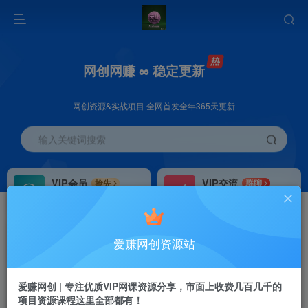
网创网赚 ∞ 稳定更新
网创资源&实战项目 全网首发全年365天更新
输入关键词搜索
VIP会员
VIP交流
抢先
群聊
免费下载全站资源
研究探讨更多创业项目路子。
VIP推广
招募站长
70%分佣
推荐
爱赚网创资源站
会员专属推广链接
搭建同款网站，自己当老板
首页
创业课程
会员专属
正文
爱赚网创 | 专注优质VIP网课资源分享，市面上收费几百几千的
项目资源课程这里全部都有！