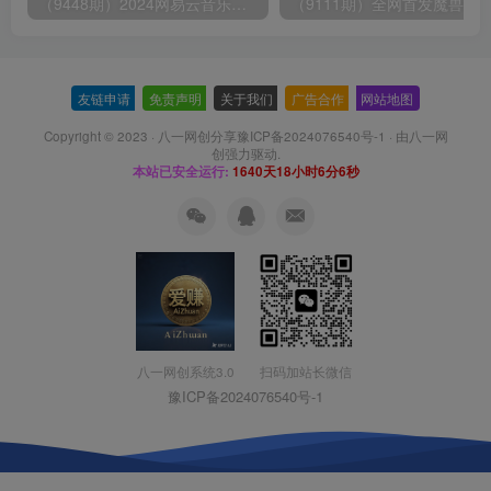
（9448期）2024网易云音乐人挂机项目，单机日入150+，无脑月入5000+
友链申请
-
免责声明
-
关于我们
-
广告合作
-
网站地图
Copyright © 2023 ·
八一网创分享豫ICP备2024076540号-1
· 由
八一网
创
强力驱动.
本站已安全运行:
1640天18小时6分7秒
扫码加站长微信
八一网创系统3.0
豫ICP备2024076540号-1