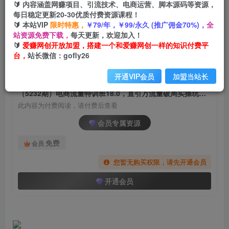
🔰 内容涵盖网赚项目、引流技术、电商运营、脚本源码等资源，
（5232期）电商流量特训班18.0，直引万流量破
每日稳定更新20-30优质付费资源课程！
局实操玩法，现场出数据拿结果
🔰 本站VIP
限时特惠，
￥79/年，￥99/永久 (推广佣金70%)，
全
站资源免费下载，
每天更新，欢迎加入！
爱赚网创
关注
私信
🔰
爱赚网创开放加盟，搭建一个和爱赚网创一样的知识付费平
2年前发布
台，
站长微信：gofly26
876
42
开通VIP会员
加盟当站长
付费阅读
（5232期）电商流量特训班18.0，直引万流量破局实操玩法，现场出数据拿结果
此内容为付费阅读，请付费后查看
会员专属资源
免费
会员
您暂无购买权限，请先开通会员
开通会员