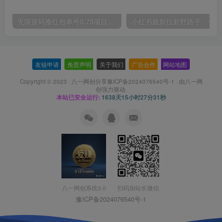
无限接码撸红包单号0.75项目无偿分享给你【揭秘】
小红
友链申请
-
免责声明
-
关于我们
-
广告合作
-
网站地图
Copyright © 2023 ·
八一网创分享豫ICP备2024076540号-1
· 由
八一网
创
强力驱动.
本站已安全运行:
1638天15小时27分32秒
扫码加站长微信
八一网创系统3.0
豫ICP备2024076540号-1