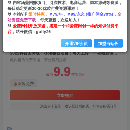
🔰 内容涵盖网赚项目、引流技术、电商运营、脚本源码等资源，
2022抖音国际版Tiktok赚钱项目：每天上传一个
每日稳定更新20-30优质付费资源课程！
视频就轻松月入$43200
🔰 本站VIP
限时特惠，
￥79/年，￥99/永久 (推广佣金70%)，
全
站资源免费下载，
每天更新，欢迎加入！
爱赚网创
关注
私信
🔰
爱赚网创开放加盟，搭建一个和爱赚网创一样的知识付费平
2年前发布
台，
站长微信：gofly26
917
39
开通VIP会员
加盟当站长
付费阅读
2022抖音国际版Tiktok赚钱项目：每天上传一个视频就轻松月入$43200
此内容为付费阅读，请付费后查看
9.9
99
云币
云币
免费
会员
立即购买
您当前未登录！建议登陆后购买，可保存购买订单