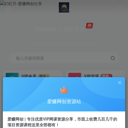
网创网赚 ∞ 稳定更新
网创资源&实战项目 全网首发全年365天更新
输入关键词搜索
VIP会员
VIP交流
抢先
群聊
免费下载全站资源
研究探讨更多创业项目路子。
VIP推广
招募站长
70%分佣
推荐
爱赚网创资源站
会员专属推广链接
搭建同款网站，自己当老板
首页
创业课程
会员免费
正文
爱赚网创 | 专注优质VIP网课资源分享，市面上收费几百几千的
项目资源课程这里全部都有！